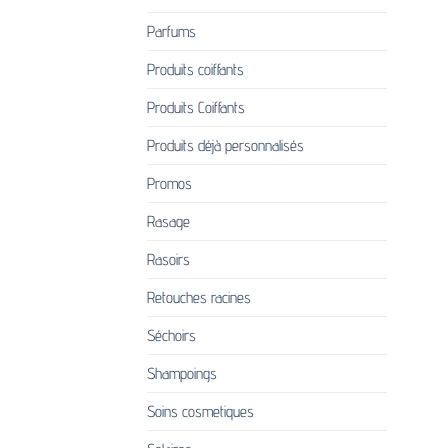
Parfums
Produits coiffants
Produits Coiffants
Produits déjà personnalisés
Promos
Rasage
Rasoirs
Retouches racines
Séchoirs
Shampoings
Soins cosmetiques