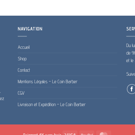
NAVIGATION
SER
Du lu
Accueil
de 9
Shop
et l
Contact
Suiv
Mentions Légales – Le Coin Barber
,
CGV
pez
Livraison et Expédition – Le Coin Barber
Visa
PayPal
MasterCard
Paiement 4X sans frais