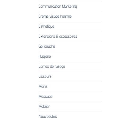
sur
Communication Marketing
la
Crème visage homme
page
du
Esthetique
produi
Extensions & accessoires
Gel douche
Hygiène
Lames de rasage
Lisseurs
Mains
Massage
Mobilier
Nouveautés