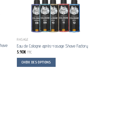
RASAGE
Shave
Eau de Cologne après-rasage Shave Factory
5.90
€
TTC
CHOIX DES OPTIONS
Ce
produit
a
plusieurs
variations.
Les
options
peuvent
être
choisies