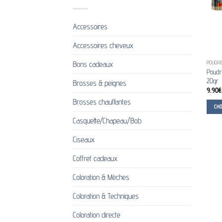
Accessoires
Accessoires cheveux
Bons cadeaux
POUDRE
Poudr
20gr
Brosses & peignes
9.90
€
Brosses chauffantes
CH
Ce
Casquette/Chapeau/Bob
produi
Ciseaux
a
plusie
Coffret cadeaux
variati
Les
Coloration & Mèches
option
Coloration & Techniques
peuve
être
Coloration directe
choisi