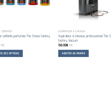
 COIFFANTE
ASPIRATEUR À CHEVEUX
e coiffante parfumée The Shave Factory
Aspirateur à cheveux professionnel The 
Factory Vaccum
150.00
€
TTC
TTC
OIX DES OPTIONS
AJOUTER AU PANIER
t
urs
ons.
s
nt
es