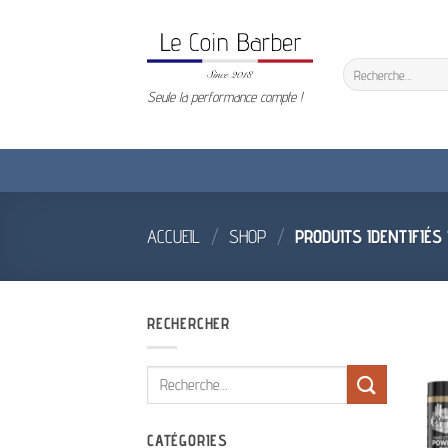
Passer
au
contenu
Recherche
pour :
Seule la performance compte !
ACCUEIL
/
SHOP
/
PRODUITS IDENTIFIÉS
RECHERCHER
Recherche
pour :
CATÉGORIES