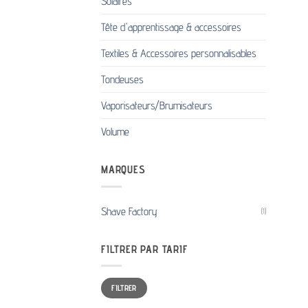
Solaires
Tête d'apprentissage & accessoires
Textiles & Accessoires personnalisables
Tondeuses
Vaporisateurs/Brumisateurs
Volume
MARQUES
Shave Factory
(1)
FILTRER PAR TARIF
Prix
Prix
FILTRER
min
max