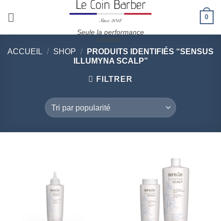
Passer
0
au
contenu
Seule la performance
compte !
ACCUEIL
/
SHOP
/
PRODUITS IDENTIFIÉS “SENSUS
ILLUMYNA SCALP”
FILTRER