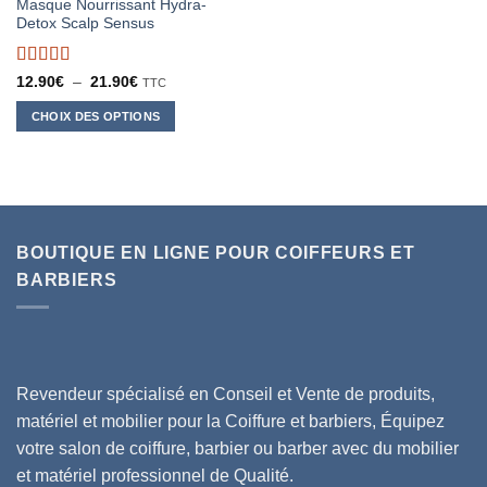
Masque Nourrissant Hydra-
produit
Detox Scalp Sensus
Note
5
sur 5
Plage
12.90
€
–
21.90
€
TTC
de
prix :
CHOIX DES OPTIONS
12.90€
à
Ce
21.90€
produit
a
plusieurs
variations.
BOUTIQUE EN LIGNE POUR COIFFEURS ET
Les
options
BARBIERS
peuvent
être
choisies
sur
la
Revendeur spécialisé en Conseil et Vente de produits,
page
matériel et mobilier pour la Coiffure et barbiers, Équipez
du
votre salon de coiffure, barbier ou barber avec du mobilier
produit
et matériel professionnel de Qualité.