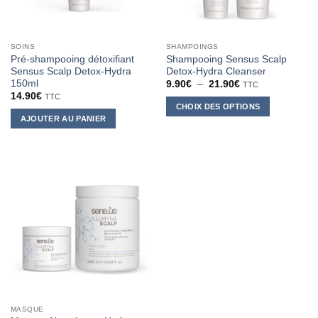
SOINS
SHAMPOINGS
Pré-shampooing détoxifiant
Shampooing Sensus Scalp
Sensus Scalp Detox-Hydra
Detox-Hydra Cleanser
150ml
Plage
9.90
€
–
21.90
€
TTC
de
14.90
€
TTC
prix :
CHOIX DES OPTIONS
9.90€
AJOUTER AU PANIER
à
Ce
21.90€
produit
a
plusieurs
variations.
Les
options
peuvent
être
choisies
sur
la
page
MASQUE
du