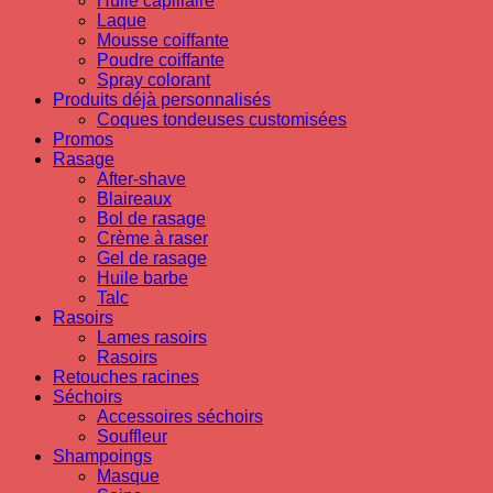
Huile capillaire
Laque
Mousse coiffante
Poudre coiffante
Spray colorant
Produits déjà personnalisés
Coques tondeuses customisées
Promos
Rasage
After-shave
Blaireaux
Bol de rasage
Crème à raser
Gel de rasage
Huile barbe
Talc
Rasoirs
Lames rasoirs
Rasoirs
Retouches racines
Séchoirs
Accessoires séchoirs
Souffleur
Shampoings
Masque