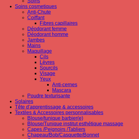
Soins
Soins cosmetiques
Anti-Chute
Coiffant
Fibres capillaires
Déodorant femme
Déodorant homme
Jambes
Mains
Maquillage
Cils
Lèvres
Sourcils
Visage
Yeux
Anti-cernes
Mascara
Poudre texturisante
Solaires
Tête d'apprentissage & accessoires
Textiles & Accessoires personnalisables
Blouse/tunique barbier(e)
Blouse/Tunique institut esthétique massage
Capes /Peignoirs /Tabliers
Chapeau/Bob/Casquette/Bonnet