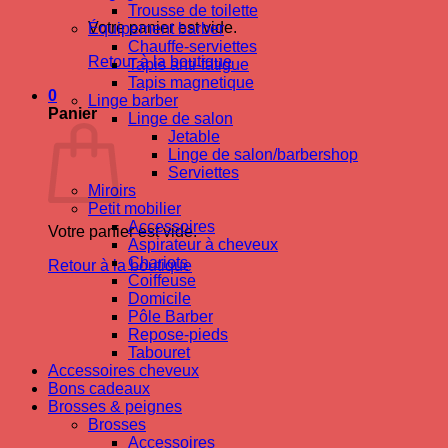
Trousse de toilette
Votre panier est vide.
Équipement barber
Chauffe-serviettes
Retour à la boutique
Tapis anti-fatigue
Tapis magnetique
0
Linge barber
Panier
Linge de salon
Jetable
Linge de salon/barbershop
Serviettes
Miroirs
Petit mobilier
Accessoires
Votre panier est vide.
Aspirateur à cheveux
Chariots
Retour à la boutique
Coiffeuse
Domicile
Pôle Barber
Repose-pieds
Tabouret
Accessoires cheveux
Bons cadeaux
Brosses & peignes
Brosses
Accessoires