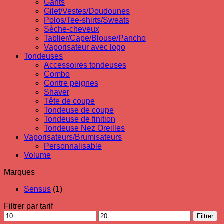
Gants
Gilet/Vestes/Doudounes
Polos/Tee-shirts/Sweats
Sèche-cheveux
Tablier/Cape/Blouse/Pancho
Vaporisateur avec logo
Tondeuses
Accessoires tondeuses
Combo
Contre peignes
Shaver
Tête de coupe
Tondeuse de coupe
Tondeuse de finition
Tondeuse Nez Oreilles
Vaporisateurs/Brumisateurs
Personnalisable
Volume
Marques
Sensus
(1)
Filtrer par tarif
Prix
Prix
Filtrer
min
max