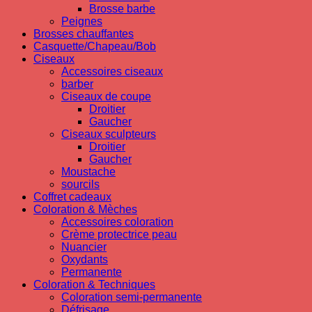
Brosse barbe
Peignes
Brosses chauffantes
Casquette/Chapeau/Bob
Ciseaux
Accessoires ciseaux
barber
Ciseaux de coupe
Droitier
Gaucher
Ciseaux sculpteurs
Droitier
Gaucher
Moustache
sourcils
Coffret cadeaux
Coloration & Mèches
Accessoires coloration
Crème protectrice peau
Nuancier
Oxydants
Permanente
Coloration & Techniques
Coloration semi-permanente
Défrisage