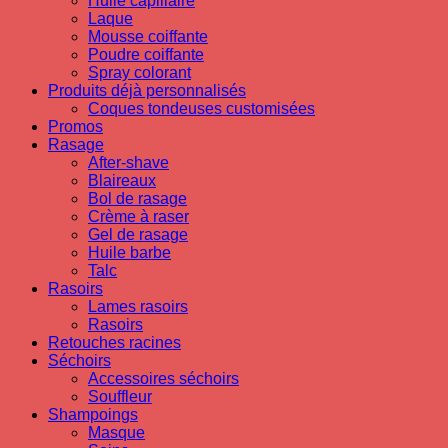
Huile capillaire
Laque
Mousse coiffante
Poudre coiffante
Spray colorant
Produits déjà personnalisés
Coques tondeuses customisées
Promos
Rasage
After-shave
Blaireaux
Bol de rasage
Crème à raser
Gel de rasage
Huile barbe
Talc
Rasoirs
Lames rasoirs
Rasoirs
Retouches racines
Séchoirs
Accessoires séchoirs
Souffleur
Shampoings
Masque