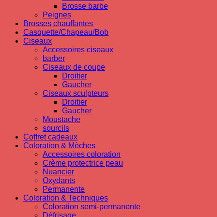
Brosse barbe
Peignes
Brosses chauffantes
Casquette/Chapeau/Bob
Ciseaux
Accessoires ciseaux
barber
Ciseaux de coupe
Droitier
Gaucher
Ciseaux sculpteurs
Droitier
Gaucher
Moustache
sourcils
Coffret cadeaux
Coloration & Mèches
Accessoires coloration
Crème protectrice peau
Nuancier
Oxydants
Permanente
Coloration & Techniques
Coloration semi-permanente
Défrisage