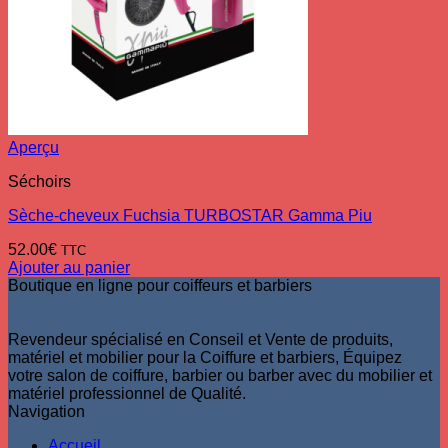
Aperçu
Séchoirs
Sèche-cheveux Fuchsia TURBOSTAR Gamma Piu
52.00
€
TTC
Ajouter au panier
Boutique en ligne pour coiffeurs et barbiers
Revendeur spécialisé en Conseil et Vente de produits,
matériel et mobilier pour la Coiffure et barbiers, Équipez
votre salon de coiffure, barbier ou barber avec du mobilier et
matériel professionnel de Qualité.
Navigation
Accueil