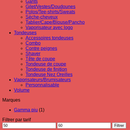
Gants
Gilet/Vestes/Doudounes
Polos/Tee-shirts/Sweats
Sèche-cheveux
Tablier/Cape/Blouse/Pancho
Vaporisateur avec logo
Tondeuses
Accessoires tondeuses
Combo
Contre peignes
Shaver
Tête de coupe
Tondeuse de coupe
Tondeuse de finition
Tondeuse Nez Oreilles
Vaporisateurs/Brumisateurs
Personnalisable
Volume
Marques
Gamma piu
(1)
Filtrer par tarif
Prix
Prix
Filtrer
min
max