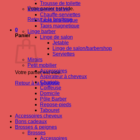
Trousse de toilette
Votre panier est vide.
Équipement barber
Chauffe-serviettes
Retour à la boutique
Tapis anti-fatigue
Tapis magnetique
0
Linge barber
Panier
Linge de salon
Jetable
Linge de salon/barbershop
Serviettes
Miroirs
Petit mobilier
Accessoires
Votre panier est vide.
Aspirateur à cheveux
Chariots
Retour à la boutique
Coiffeuse
Domicile
Pôle Barber
Repose-pieds
Tabouret
Accessoires cheveux
Bons cadeaux
Brosses & peignes
Brosses
Accessoires