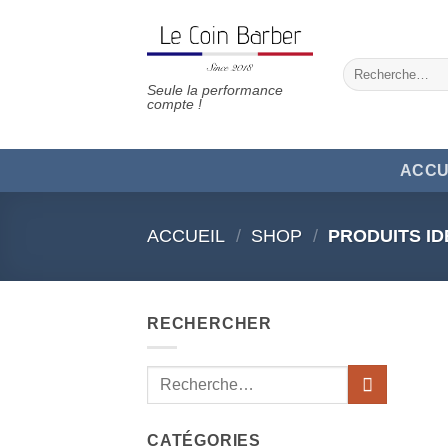
Passer
au
contenu
Recherche
pour :
Seule la performance
compte !
ACCU
ACCUEIL
/
SHOP
/
PRODUITS ID
RECHERCHER
Recherche
pour :
CATÉGORIES