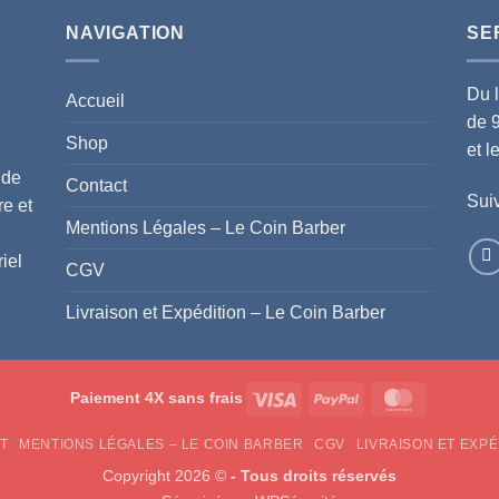
NAVIGATION
SE
Du 
Accueil
de 
Shop
et 
 de
Contact
Suiv
re et
Mentions Légales – Le Coin Barber
iel
CGV
Livraison et Expédition – Le Coin Barber
Visa
PayPal
MasterCar
Paiement 4X sans frais
T
MENTIONS LÉGALES – LE COIN BARBER
CGV
LIVRAISON ET EXPÉ
Copyright 2026 ©
- Tous droits réservés