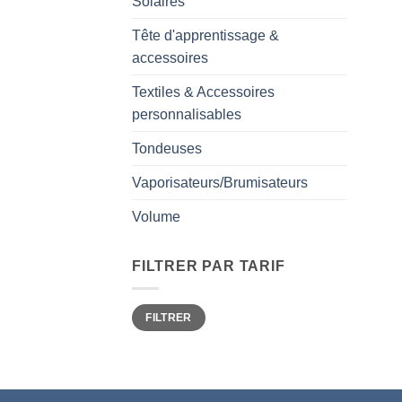
Solaires
Tête d'apprentissage &
accessoires
Textiles & Accessoires
personnalisables
Tondeuses
Vaporisateurs/Brumisateurs
Volume
FILTRER PAR TARIF
Prix
Prix
FILTRER
min
max