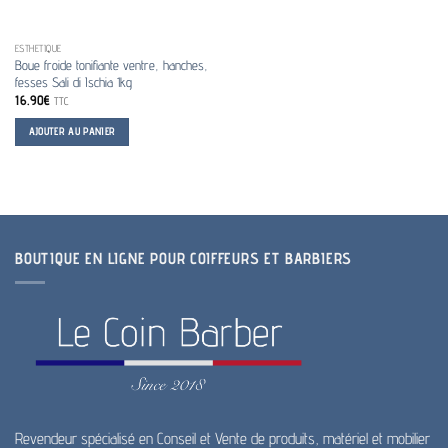
ESTHETIQUE
Boue froide tonifiante ventre, hanches,
fesses Sali di Ischia 1kg
16.90
€
TTC
AJOUTER AU PANIER
BOUTIQUE EN LIGNE POUR COIFFEURS ET BARBIERS
Revendeur spécialisé en Conseil et Vente de produits, matériel et mobilier