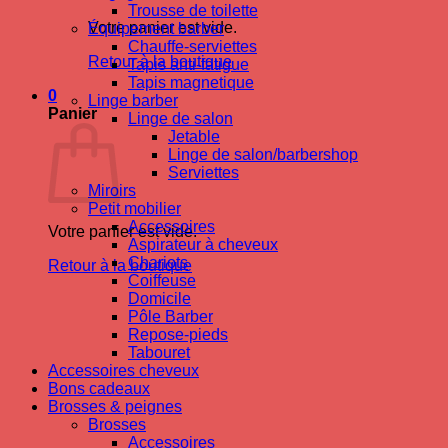
Trousse de toilette
Votre panier est vide.
Équipement barber
Chauffe-serviettes
Retour à la boutique
Tapis anti-fatigue
Tapis magnetique
0
Linge barber
Panier
Linge de salon
Jetable
Linge de salon/barbershop
Serviettes
Miroirs
Petit mobilier
Accessoires
Votre panier est vide.
Aspirateur à cheveux
Chariots
Retour à la boutique
Coiffeuse
Domicile
Pôle Barber
Repose-pieds
Tabouret
Accessoires cheveux
Bons cadeaux
Brosses & peignes
Brosses
Accessoires