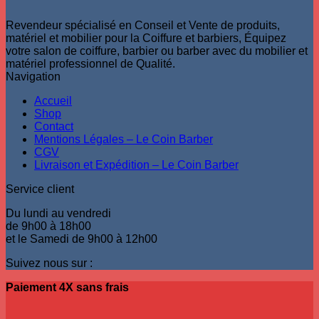
Revendeur spécialisé en Conseil et Vente de produits,
matériel et mobilier pour la Coiffure et barbiers, Équipez
votre salon de coiffure, barbier ou barber avec du mobilier et
matériel professionnel de Qualité.
Navigation
Accueil
Shop
Contact
Mentions Légales – Le Coin Barber
CGV
Livraison et Expédition – Le Coin Barber
Service client
Du lundi au vendredi
de 9h00 à 18h00
et le Samedi de 9h00 à 12h00
Suivez nous sur :
Paiement 4X sans frais
V