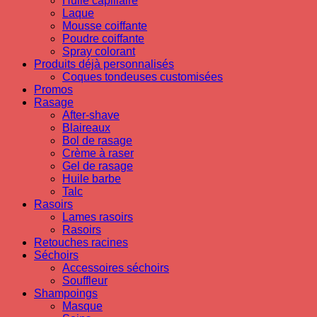
Huile capillaire
Laque
Mousse coiffante
Poudre coiffante
Spray colorant
Produits déjà personnalisés
Coques tondeuses customisées
Promos
Rasage
After-shave
Blaireaux
Bol de rasage
Crème à raser
Gel de rasage
Huile barbe
Talc
Rasoirs
Lames rasoirs
Rasoirs
Retouches racines
Séchoirs
Accessoires séchoirs
Souffleur
Shampoings
Masque