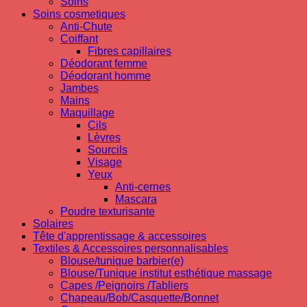
Soins
Soins cosmetiques
Anti-Chute
Coiffant
Fibres capillaires
Déodorant femme
Déodorant homme
Jambes
Mains
Maquillage
Cils
Lèvres
Sourcils
Visage
Yeux
Anti-cernes
Mascara
Poudre texturisante
Solaires
Tête d'apprentissage & accessoires
Textiles & Accessoires personnalisables
Blouse/tunique barbier(e)
Blouse/Tunique institut esthétique massage
Capes /Peignoirs /Tabliers
Chapeau/Bob/Casquette/Bonnet