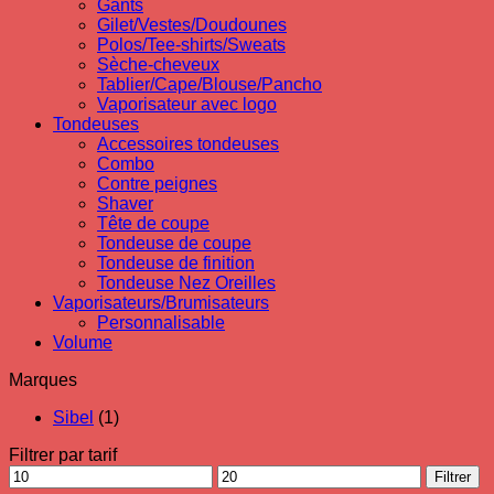
Gants
Gilet/Vestes/Doudounes
Polos/Tee-shirts/Sweats
Sèche-cheveux
Tablier/Cape/Blouse/Pancho
Vaporisateur avec logo
Tondeuses
Accessoires tondeuses
Combo
Contre peignes
Shaver
Tête de coupe
Tondeuse de coupe
Tondeuse de finition
Tondeuse Nez Oreilles
Vaporisateurs/Brumisateurs
Personnalisable
Volume
Marques
Sibel
(1)
Filtrer par tarif
Prix
Prix
Filtrer
min
max