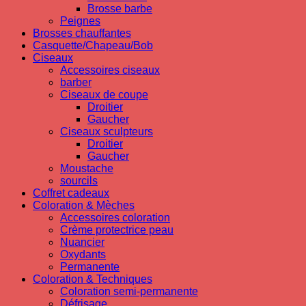
Brosse barbe
Peignes
Brosses chauffantes
Casquette/Chapeau/Bob
Ciseaux
Accessoires ciseaux
barber
Ciseaux de coupe
Droitier
Gaucher
Ciseaux sculpteurs
Droitier
Gaucher
Moustache
sourcils
Coffret cadeaux
Coloration & Mèches
Accessoires coloration
Crème protectrice peau
Nuancier
Oxydants
Permanente
Coloration & Techniques
Coloration semi-permanente
Défrisage