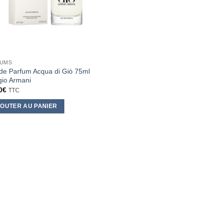
FUMS
de Parfum Acqua di Giò 75ml
gio Armani
0
€
TTC
OUTER AU PANIER