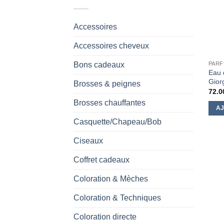
Accessoires
Accessoires cheveux
Bons cadeaux
PAR
Eau 
Gior
Brosses & peignes
72.0
Brosses chauffantes
AJ
Casquette/Chapeau/Bob
Ciseaux
Coffret cadeaux
Coloration & Mèches
Coloration & Techniques
Coloration directe