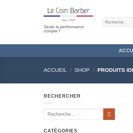
Passer
au
contenu
Recherche
pour :
Seule la performance
compte !
ACCU
ACCUEIL
/
SHOP
/
PRODUITS ID
RECHERCHER
Recherche
pour :
CATÉGORIES