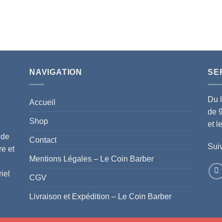
NAVIGATION
SE
Du 
Accueil
de 
Shop
et 
 de
Contact
Suiv
re et
Mentions Légales – Le Coin Barber
iel
CGV
Livraison et Expédition – Le Coin Barber