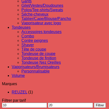
Gants
Gilet/Vestes/Doudounes
Polos/Tee-shirts/Sweats
Sèche-cheveux
Tablier/Cape/Blouse/Pancho
Vaporisateur avec logo
Tondeuses
Accessoires tondeuses
Combo
Contre peignes
Shaver
Tête de coupe
Tondeuse de coupe
Tondeuse de finition
Tondeuse Nez Oreilles
Vaporisateurs/Brumisateurs
Personnalisable
Volume
Marques
REUZEL
(1)
Filtrer par tarif
Prix
Prix
Filtrer
min
max