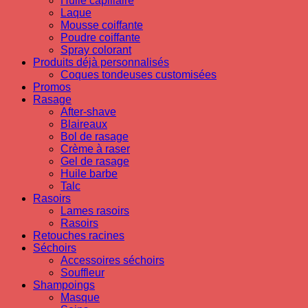
Huile capillaire
Laque
Mousse coiffante
Poudre coiffante
Spray colorant
Produits déjà personnalisés
Coques tondeuses customisées
Promos
Rasage
After-shave
Blaireaux
Bol de rasage
Crème à raser
Gel de rasage
Huile barbe
Talc
Rasoirs
Lames rasoirs
Rasoirs
Retouches racines
Séchoirs
Accessoires séchoirs
Souffleur
Shampoings
Masque