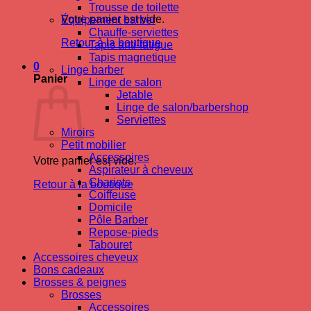
Trousse de toilette
Votre panier est vide.
Équipement barber
Chauffe-serviettes
Retour à la boutique
Tapis anti-fatigue
Tapis magnetique
0
Linge barber
Panier
Linge de salon
Jetable
Linge de salon/barbershop
Serviettes
Miroirs
Petit mobilier
Accessoires
Votre panier est vide.
Aspirateur à cheveux
Chariots
Retour à la boutique
Coiffeuse
Domicile
Pôle Barber
Repose-pieds
Tabouret
Accessoires cheveux
Bons cadeaux
Brosses & peignes
Brosses
Accessoires