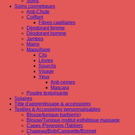
Soins
Soins cosmetiques
Anti-Chute
Coiffant
Fibres capillaires
Déodorant femme
Déodorant homme
Jambes
Mains
Maquillage
Cils
Lèvres
Sourcils
Visage
Yeux
Anti-cernes
Mascara
Poudre texturisante
Solaires
Tête d'apprentissage & accessoires
Textiles & Accessoires personnalisables
Blouse/tunique barbier(e)
Blouse/Tunique institut esthétique massage
Capes /Peignoirs /Tabliers
Chapeau/Bob/Casquette/Bonnet