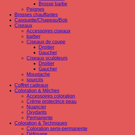
Brosse barbe
Peignes
Brosses chauffantes
Casquette/Chapeau/Bob
Ciseaux
Accessoires ciseaux
barber
Ciseaux de coupe
Droitier
Gaucher
Ciseaux sculpteurs
Droitier
Gaucher
Moustache
sourcils
Coffret cadeaux
Coloration & Mèches
Accessoires coloration
Crème protectrice peau
Nuancier
Oxydants
Permanente
Coloration & Techniques
Coloration semi-permanente
Défrisage