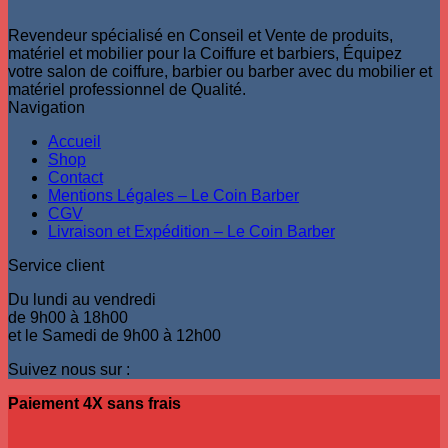
Revendeur spécialisé en Conseil et Vente de produits,
matériel et mobilier pour la Coiffure et barbiers, Équipez
votre salon de coiffure, barbier ou barber avec du mobilier et
matériel professionnel de Qualité.
Navigation
Accueil
Shop
Contact
Mentions Légales – Le Coin Barber
CGV
Livraison et Expédition – Le Coin Barber
Service client
Du lundi au vendredi
de 9h00 à 18h00
et le Samedi de 9h00 à 12h00
Suivez nous sur :
Paiement 4X sans frais
V