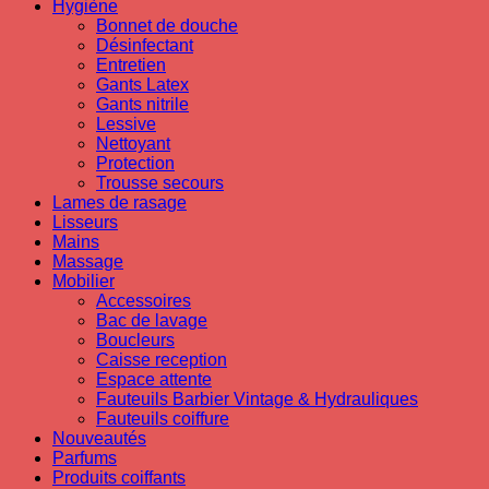
Hygiène
Bonnet de douche
Désinfectant
Entretien
Gants Latex
Gants nitrile
Lessive
Nettoyant
Protection
Trousse secours
Lames de rasage
Lisseurs
Mains
Massage
Mobilier
Accessoires
Bac de lavage
Boucleurs
Caisse reception
Espace attente
Fauteuils Barbier Vintage & Hydrauliques
Fauteuils coiffure
Nouveautés
Parfums
Produits coiffants