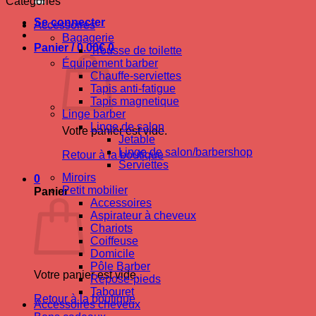
Catégories
Se connecter
Accessoires
Bagagerie
Panier /
0.00
€
0
Trousse de toilette
Équipement barber
Chauffe-serviettes
Tapis anti-fatigue
Tapis magnetique
Linge barber
Linge de salon
Votre panier est vide.
Jetable
Linge de salon/barbershop
Retour à la boutique
Serviettes
Miroirs
0
Petit mobilier
Panier
Accessoires
Aspirateur à cheveux
Chariots
Coiffeuse
Domicile
Pôle Barber
Votre panier est vide.
Repose-pieds
Tabouret
Retour à la boutique
Accessoires cheveux