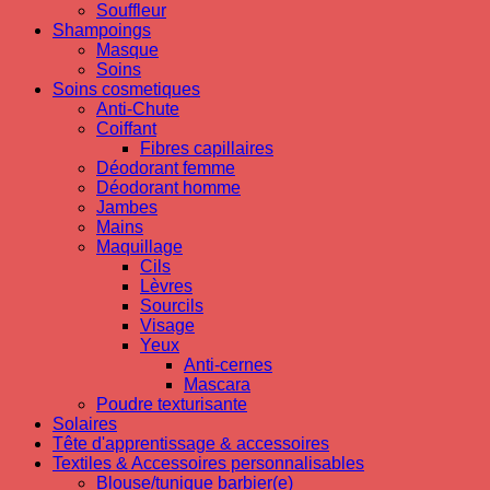
Souffleur
Shampoings
Masque
Soins
Soins cosmetiques
Anti-Chute
Coiffant
Fibres capillaires
Déodorant femme
Déodorant homme
Jambes
Mains
Maquillage
Cils
Lèvres
Sourcils
Visage
Yeux
Anti-cernes
Mascara
Poudre texturisante
Solaires
Tête d'apprentissage & accessoires
Textiles & Accessoires personnalisables
Blouse/tunique barbier(e)