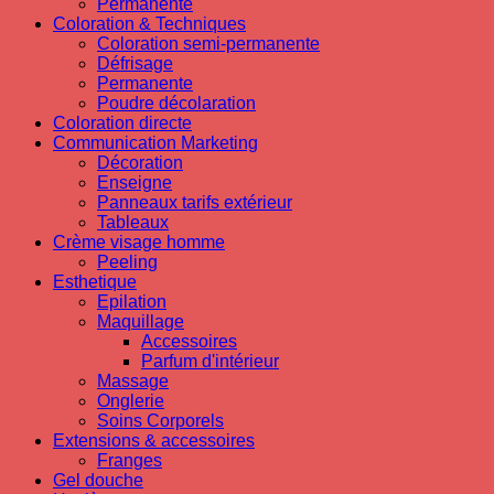
Permanente
Coloration & Techniques
Coloration semi-permanente
Défrisage
Permanente
Poudre décolaration
Coloration directe
Communication Marketing
Décoration
Enseigne
Panneaux tarifs extérieur
Tableaux
Crème visage homme
Peeling
Esthetique
Epilation
Maquillage
Accessoires
Parfum d'intérieur
Massage
Onglerie
Soins Corporels
Extensions & accessoires
Franges
Gel douche