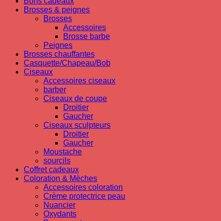
Bons cadeaux
Brosses & peignes
Brosses
Accessoires
Brosse barbe
Peignes
Brosses chauffantes
Casquette/Chapeau/Bob
Ciseaux
Accessoires ciseaux
barber
Ciseaux de coupe
Droitier
Gaucher
Ciseaux sculpteurs
Droitier
Gaucher
Moustache
sourcils
Coffret cadeaux
Coloration & Mèches
Accessoires coloration
Crème protectrice peau
Nuancier
Oxydants