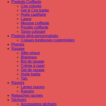
Produits Coiffants
Cire colorée
Gel & Cire barbe
Huile capillaire
Laque
Mousse coiffante
Poudre coiffante
Spray colorant
Produits déjà personnalisés
Coques tondeuses customisées
Promos
Rasage
After-shave
Blaireaux
Bol de rasage
Crème à raser
Gel de rasage
Huile barbe
Talc
Rasoirs
Lames rasoirs
Rasoirs
Retouches racines
Séchoirs
Accessoires séchoirs