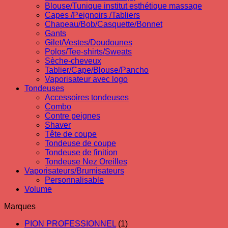
Blouse/Tunique institut esthétique massage
Capes /Peignoirs /Tabliers
Chapeau/Bob/Casquette/Bonnet
Gants
Gilet/Vestes/Doudounes
Polos/Tee-shirts/Sweats
Sèche-cheveux
Tablier/Cape/Blouse/Pancho
Vaporisateur avec logo
Tondeuses
Accessoires tondeuses
Combo
Contre peignes
Shaver
Tête de coupe
Tondeuse de coupe
Tondeuse de finition
Tondeuse Nez Oreilles
Vaporisateurs/Brumisateurs
Personnalisable
Volume
Marques
PION PROFESSIONNEL
(1)