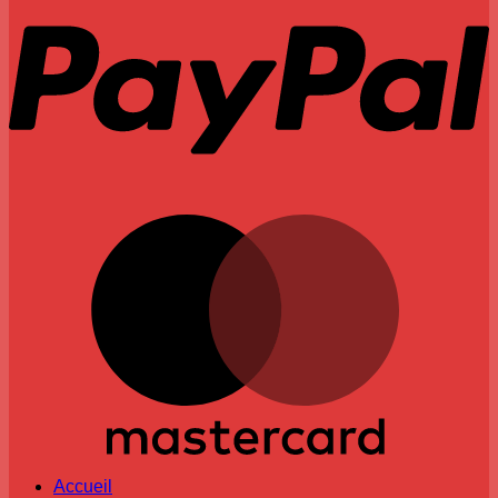
M
Accueil