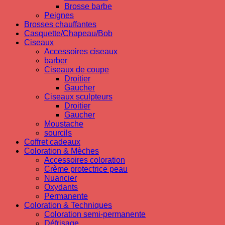
Brosse barbe
Peignes
Brosses chauffantes
Casquette/Chapeau/Bob
Ciseaux
Accessoires ciseaux
barber
Ciseaux de coupe
Droitier
Gaucher
Ciseaux sculpteurs
Droitier
Gaucher
Moustache
sourcils
Coffret cadeaux
Coloration & Mèches
Accessoires coloration
Crème protectrice peau
Nuancier
Oxydants
Permanente
Coloration & Techniques
Coloration semi-permanente
Défrisage