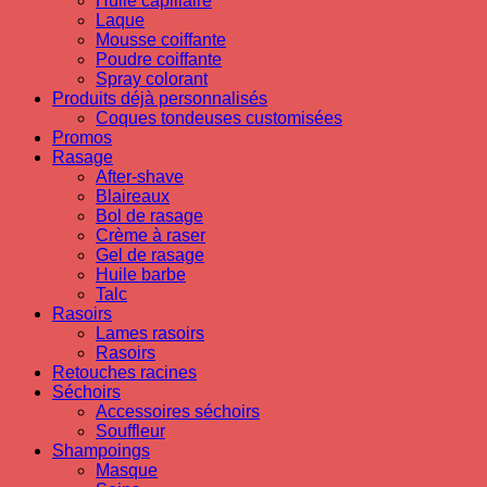
Huile capillaire
Laque
Mousse coiffante
Poudre coiffante
Spray colorant
Produits déjà personnalisés
Coques tondeuses customisées
Promos
Rasage
After-shave
Blaireaux
Bol de rasage
Crème à raser
Gel de rasage
Huile barbe
Talc
Rasoirs
Lames rasoirs
Rasoirs
Retouches racines
Séchoirs
Accessoires séchoirs
Souffleur
Shampoings
Masque