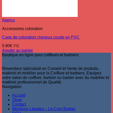
Aperçu
Accessoires coloration
Cape de coloration cheveux courte en PVC
5.90
€
TTC
Ajouter au panier
Boutique en ligne pour coiffeurs et barbiers
Revendeur spécialisé en Conseil et Vente de produits,
matériel et mobilier pour la Coiffure et barbiers, Équipez
votre salon de coiffure, barbier ou barber avec du mobilier et
matériel professionnel de Qualité.
Navigation
Accueil
Shop
Contact
Mentions Légales – Le Coin Barber