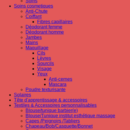
Soins
Soins cosmetiques
Anti-Chute
Coiffant
Fibres capillaires
Déodorant femme
Déodorant homme
Jambes
Mains
Maquillage
Cils
Lèvres
Sourcils
Visage
Yeux
Anti-cernes
Mascara
Poudre texturisante
Solaires
Tête d'apprentissage & accessoires
Textiles & Accessoires personnalisables
Blouse/tunique barbier(e)
Blouse/Tunique institut esthétique massage
Capes /Peignoirs /Tabliers
Chapeau/Bob/Casquette/Bonnet