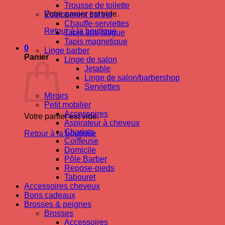
Trousse de toilette
Votre panier est vide.
Équipement barber
Chauffe-serviettes
Retour à la boutique
Tapis anti-fatigue
Tapis magnetique
0
Linge barber
Panier
Linge de salon
Jetable
Linge de salon/barbershop
Serviettes
Miroirs
Petit mobilier
Accessoires
Votre panier est vide.
Aspirateur à cheveux
Chariots
Retour à la boutique
Coiffeuse
Domicile
Pôle Barber
Repose-pieds
Tabouret
Accessoires cheveux
Bons cadeaux
Brosses & peignes
Brosses
Accessoires