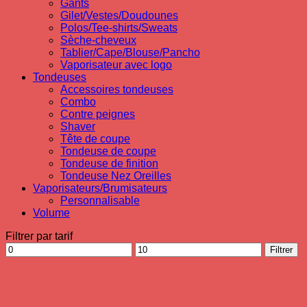
Gants
Gilet/Vestes/Doudounes
Polos/Tee-shirts/Sweats
Sèche-cheveux
Tablier/Cape/Blouse/Pancho
Vaporisateur avec logo
Tondeuses
Accessoires tondeuses
Combo
Contre peignes
Shaver
Tête de coupe
Tondeuse de coupe
Tondeuse de finition
Tondeuse Nez Oreilles
Vaporisateurs/Brumisateurs
Personnalisable
Volume
Filtrer par tarif
Prix
Prix
Filtrer
min
max