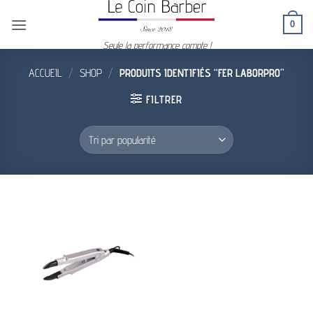
Passer
0
au
contenu
Seule la performance compte !
ACCUEIL
/
SHOP
/
PRODUITS IDENTIFIÉS “FER LABORPRO”
FILTRER