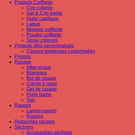
Produits Coiffants
Cire colorée
Gel & Cire barbe
Huile capillaire
Laque
Mousse coiffante
Poudre coiffante
Spray colorant
Produits déjà personnalisés
Coques tondeuses customisées
Promos
Rasage
After-shave
Blaireaux
Bol de rasage
Crème à raser
Gel de rasage
Huile barbe
Talc
Rasoirs
Lames rasoirs
Rasoirs
Retouches racines
Séchoirs
Accessoires séchoirs