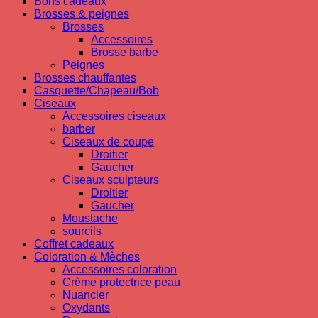
Bons cadeaux
Brosses & peignes
Brosses
Accessoires
Brosse barbe
Peignes
Brosses chauffantes
Casquette/Chapeau/Bob
Ciseaux
Accessoires ciseaux
barber
Ciseaux de coupe
Droitier
Gaucher
Ciseaux sculpteurs
Droitier
Gaucher
Moustache
sourcils
Coffret cadeaux
Coloration & Mèches
Accessoires coloration
Crème protectrice peau
Nuancier
Oxydants