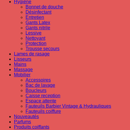
Hygiène
Bonnet de douche
Désinfectant
Entretien
Gants Latex
Gants nitrile
Lessive
Nettoyant
Protection
Trousse secours
Lames de rasage
Lisseurs
Mains
Massage
Mobilier
Accessoires
Bac de lavage
Boucleurs
Caisse reception
Espace attente
Fauteuils Barbier Vintage & Hydrauliques
Fauteuils coiffure
Nouveautés
Parfums
Produits coiffants