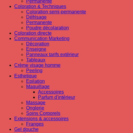
Permanente
Coloration & Techniques
Coloration semi-permanente
Défrisage
Permanente
Poudre décolaration
Coloration directe
Communication Marketing
Décoration
Enseigne
Panneaux tarifs extérieur
Tableaux
Crème visage homme
Peeling
Esthetique
Epilation
Maquillage
Accessoires
Parfum d'intérieur
Massage
Onglerie
Soins Corporels
Extensions & accessoires
Franges
Gel douche