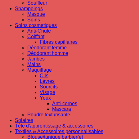
Souffleur
Shampoings
Masque
Soins
Soins cosmetiques
Anti-Chute
Coiffant
Fibres capillaires
Déodorant femme
Déodorant homme
Jambes
Mains
Maquillage
Cils
Lèvres
Sourcils
Visage
Yeux
Anti-cernes
Mascara
Poudre texturisante
Solaires
Tête d'apprentissage & accessoires
Textiles & Accessoires personnalisables
Blouse/tunique barbier(e)