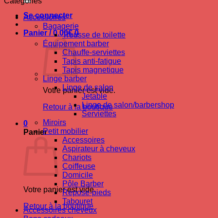
Catégories
Se connecter
Accessoires
Bagagerie
Panier /
0.00
€
0
Trousse de toilette
Équipement barber
Chauffe-serviettes
Tapis anti-fatigue
Tapis magnetique
Linge barber
Linge de salon
Votre panier est vide.
Jetable
Linge de salon/barbershop
Retour à la boutique
Serviettes
Miroirs
0
Petit mobilier
Panier
Accessoires
Aspirateur à cheveux
Chariots
Coiffeuse
Domicile
Pôle Barber
Votre panier est vide.
Repose-pieds
Tabouret
Retour à la boutique
Accessoires cheveux