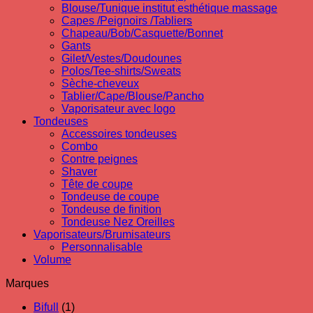
Blouse/Tunique institut esthétique massage
Capes /Peignoirs /Tabliers
Chapeau/Bob/Casquette/Bonnet
Gants
Gilet/Vestes/Doudounes
Polos/Tee-shirts/Sweats
Sèche-cheveux
Tablier/Cape/Blouse/Pancho
Vaporisateur avec logo
Tondeuses
Accessoires tondeuses
Combo
Contre peignes
Shaver
Tête de coupe
Tondeuse de coupe
Tondeuse de finition
Tondeuse Nez Oreilles
Vaporisateurs/Brumisateurs
Personnalisable
Volume
Marques
Bifull
(1)