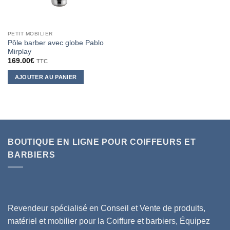
PETIT MOBILIER
Pôle barber avec globe Pablo
Mirplay
169.00
€
TTC
AJOUTER AU PANIER
BOUTIQUE EN LIGNE POUR COIFFEURS ET
BARBIERS
Revendeur spécialisé en Conseil et Vente de produits,
matériel et mobilier pour la Coiffure et barbiers, Équipez