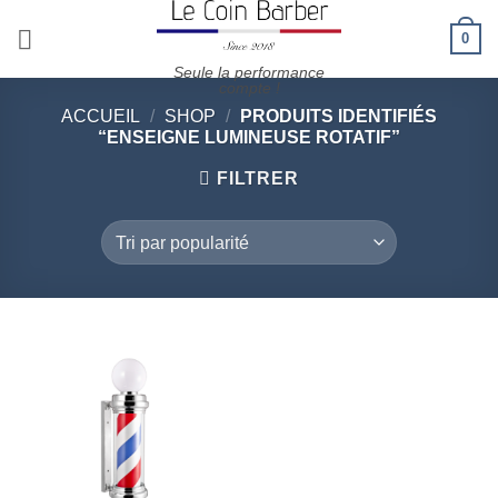
Passer
0
au
contenu
Seule la performance
compte !
ACCUEIL
/
SHOP
/
PRODUITS IDENTIFIÉS
“ENSEIGNE LUMINEUSE ROTATIF”
FILTRER