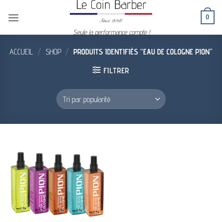
Passer
0
au
contenu
Seule la performance compte !
ACCUEIL
/
SHOP
/
PRODUITS IDENTIFIÉS “EAU DE COLOGNE PION”
FILTRER