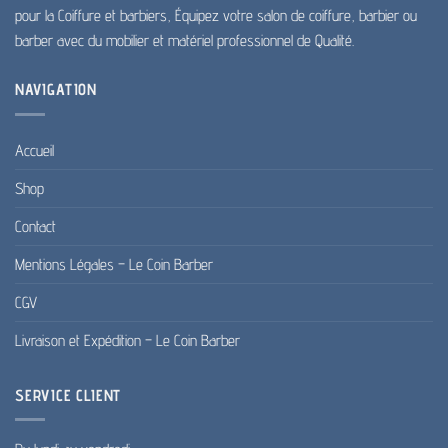
produit
pour la Coiffure et barbiers, Équipez votre salon de coiffure, barbier ou
barber avec du mobilier et matériel professionnel de Qualité.
NAVIGATION
Accueil
Shop
Contact
Mentions Légales – Le Coin Barber
CGV
Livraison et Expédition – Le Coin Barber
SERVICE CLIENT