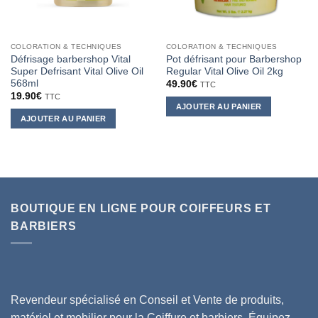
COLORATION & TECHNIQUES
COLORATION & TECHNIQUES
Défrisage barbershop Vital
Pot défrisant pour Barbershop
Super Defrisant Vital Olive Oil
Regular Vital Olive Oil 2kg
568ml
49.90
€
TTC
19.90
€
TTC
AJOUTER AU PANIER
AJOUTER AU PANIER
BOUTIQUE EN LIGNE POUR COIFFEURS ET
BARBIERS
Revendeur spécialisé en Conseil et Vente de produits,
matériel et mobilier pour la Coiffure et barbiers, Équipez