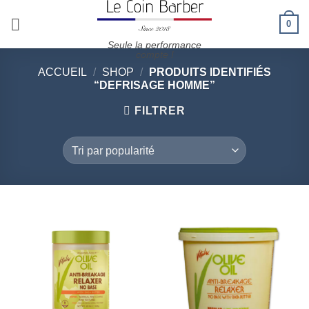
Passer
0
au
contenu
Seule la performance
compte !
ACCUEIL
/
SHOP
/
PRODUITS IDENTIFIÉS
“DEFRISAGE HOMME”
FILTRER