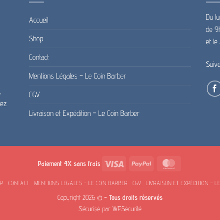
Du lu
Accueil
de 9
Shop
et l
Contact
Suiv
Mentions Légales – Le Coin Barber
,
CGV
pez
Livraison et Expédition – Le Coin Barber
Visa
PayPal
MasterCard
Paiement 4X sans frais
OP
CONTACT
MENTIONS LÉGALES – LE COIN BARBER
CGV
LIVRAISON ET EXPÉDITION – L
Copyright 2026 ©
- Tous droits réservés
Sécurisé par
WPSécurité