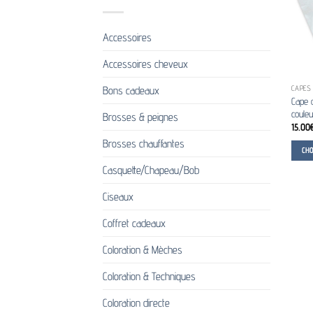
Accessoires
Accessoires cheveux
Bons cadeaux
CAPES 
Cape d
coule
Brosses & peignes
15.00
Brosses chauffantes
CH
Ce
Casquette/Chapeau/Bob
produi
Ciseaux
a
plusie
Coffret cadeaux
variati
Les
Coloration & Mèches
option
Coloration & Techniques
peuve
être
Coloration directe
choisi