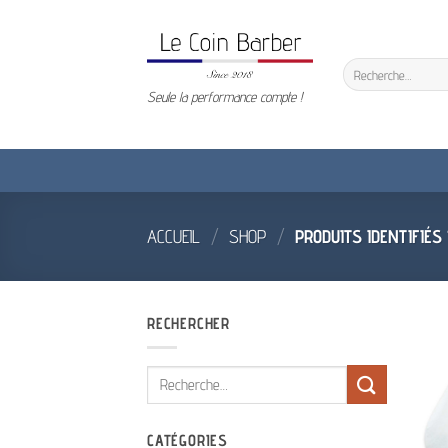
Passer
au
contenu
Recherche
pour :
Seule la performance compte !
ACCUEIL
/
SHOP
/
PRODUITS IDENTIFIÉS 
RECHERCHER
Recherche
pour :
CATÉGORIES