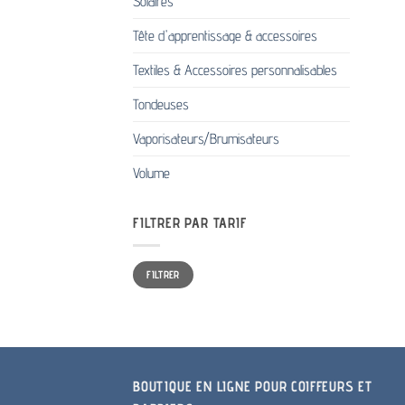
Solaires
Tête d'apprentissage & accessoires
Textiles & Accessoires personnalisables
Tondeuses
Vaporisateurs/Brumisateurs
Volume
FILTRER PAR TARIF
Prix
Prix
FILTRER
min
max
BOUTIQUE EN LIGNE POUR COIFFEURS ET