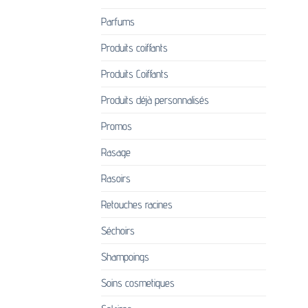
Parfums
Produits coiffants
Produits Coiffants
Produits déjà personnalisés
Promos
Rasage
Rasoirs
Retouches racines
Séchoirs
Shampoings
Soins cosmetiques