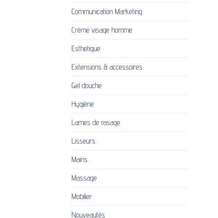
sur
Communication Marketing
la
Crème visage homme
page
du
Esthetique
produi
Extensions & accessoires
Gel douche
Hygiène
Lames de rasage
Lisseurs
Mains
Massage
Mobilier
Nouveautés