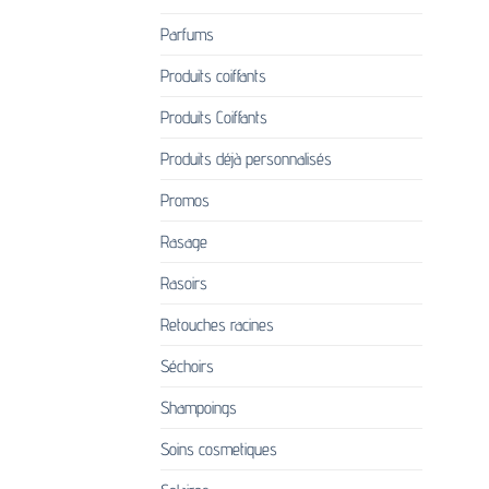
Parfums
Produits coiffants
Produits Coiffants
Produits déjà personnalisés
Promos
Rasage
Rasoirs
Retouches racines
Séchoirs
Shampoings
Soins cosmetiques