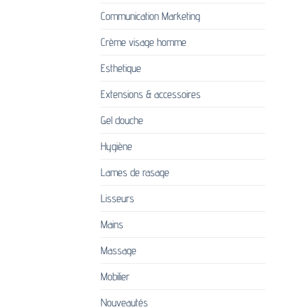
sur
Communication Marketing
la
page
Crème visage homme
du
produi
Esthetique
Extensions & accessoires
Gel douche
Hygiène
Lames de rasage
Lisseurs
Mains
Massage
Mobilier
Nouveautés