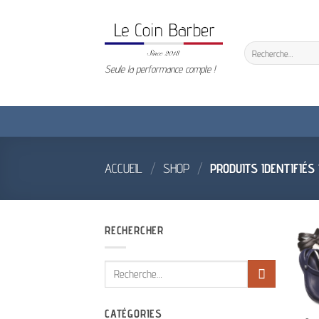
Passer
au
contenu
Recherche
pour :
Seule la performance compte !
ACCUEIL
/
SHOP
/
PRODUITS IDENTIFIÉS
RECHERCHER
Recherche
pour :
CATÉGORIES