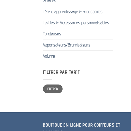
Solaires
Tête d'apprentissage & accessoires
Textiles & Accessoires personnalisables
Tondeuses
Vaporisateurs/Brumisateurs
Volume
FILTRER PAR TARIF
Prix
Prix
FILTRER
min
max
BOUTIQUE EN LIGNE POUR COIFFEURS ET