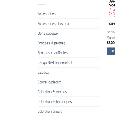
Accessoires
Accessoires cheveux
Bons cadeaux
NOUVE
Sabot
55.00
Brosses & peignes
CH
Brosses chauffantes
Ce
Casquette/Chapeau/Bob
produi
a
Ciseaux
plusie
variati
Coffret cadeaux
Les
Coloration & Mèches
option
peuve
Coloration & Techniques
être
choisi
Coloration directe