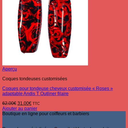
Aperçu
Coques tondeuses customisées
Coques pour tondeuse cheveux customisée « Roses »
adaptable Andis T Outliner filaire
Le
Le
62.00
€
31.00
€
TTC
prix
prix
Ajouter au panier
initial
actuel
Boutique en ligne pour coiffeurs et barbiers
était :
est :
62.00€.
31.00€.