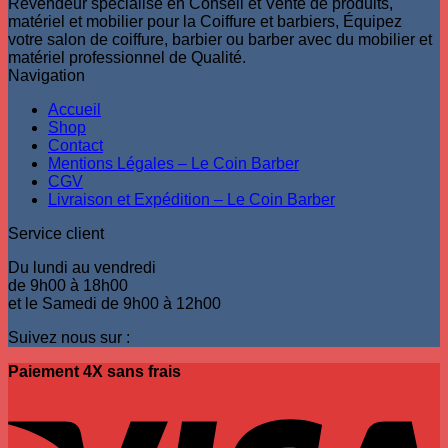
Revendeur spécialisé en Conseil et Vente de produits,
matériel et mobilier pour la Coiffure et barbiers, Équipez
votre salon de coiffure, barbier ou barber avec du mobilier et
matériel professionnel de Qualité.
Navigation
Accueil
Shop
Contact
Mentions Légales – Le Coin Barber
CGV
Livraison et Expédition – Le Coin Barber
Service client
Du lundi au vendredi
de 9h00 à 18h00
et le Samedi de 9h00 à 12h00
Suivez nous sur :
Paiement 4X sans frais
V