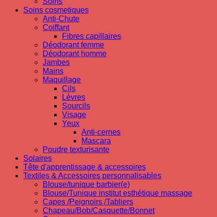
Soins
Soins cosmetiques
Anti-Chute
Coiffant
Fibres capillaires
Déodorant femme
Déodorant homme
Jambes
Mains
Maquillage
Cils
Lèvres
Sourcils
Visage
Yeux
Anti-cernes
Mascara
Poudre texturisante
Solaires
Tête d'apprentissage & accessoires
Textiles & Accessoires personnalisables
Blouse/tunique barbier(e)
Blouse/Tunique institut esthétique massage
Capes /Peignoirs /Tabliers
Chapeau/Bob/Casquette/Bonnet