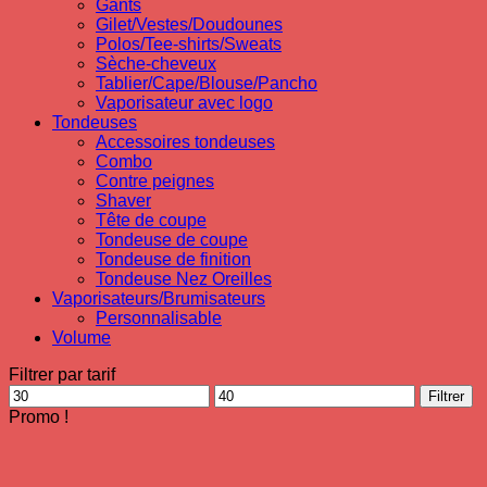
Gants
Gilet/Vestes/Doudounes
Polos/Tee-shirts/Sweats
Sèche-cheveux
Tablier/Cape/Blouse/Pancho
Vaporisateur avec logo
Tondeuses
Accessoires tondeuses
Combo
Contre peignes
Shaver
Tête de coupe
Tondeuse de coupe
Tondeuse de finition
Tondeuse Nez Oreilles
Vaporisateurs/Brumisateurs
Personnalisable
Volume
Filtrer par tarif
Prix
Prix
Filtrer
min
max
Promo !