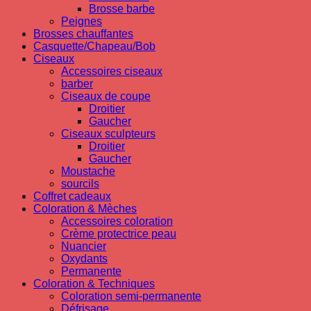
Brosse barbe
Peignes
Brosses chauffantes
Casquette/Chapeau/Bob
Ciseaux
Accessoires ciseaux
barber
Ciseaux de coupe
Droitier
Gaucher
Ciseaux sculpteurs
Droitier
Gaucher
Moustache
sourcils
Coffret cadeaux
Coloration & Mèches
Accessoires coloration
Crème protectrice peau
Nuancier
Oxydants
Permanente
Coloration & Techniques
Coloration semi-permanente
Défrisage