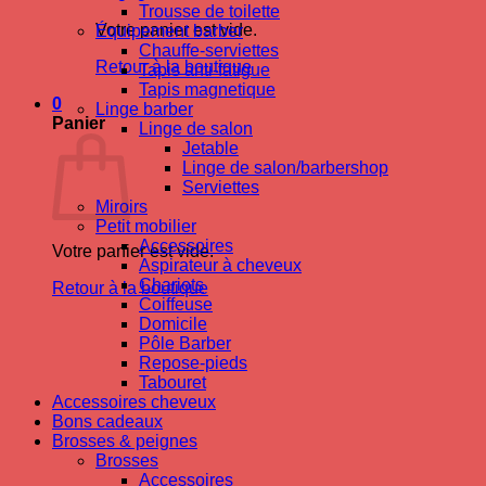
Trousse de toilette
Votre panier est vide.
Équipement barber
Chauffe-serviettes
Retour à la boutique
Tapis anti-fatigue
Tapis magnetique
0
Linge barber
Panier
Linge de salon
Jetable
Linge de salon/barbershop
Serviettes
Miroirs
Petit mobilier
Accessoires
Votre panier est vide.
Aspirateur à cheveux
Chariots
Retour à la boutique
Coiffeuse
Domicile
Pôle Barber
Repose-pieds
Tabouret
Accessoires cheveux
Bons cadeaux
Brosses & peignes
Brosses
Accessoires