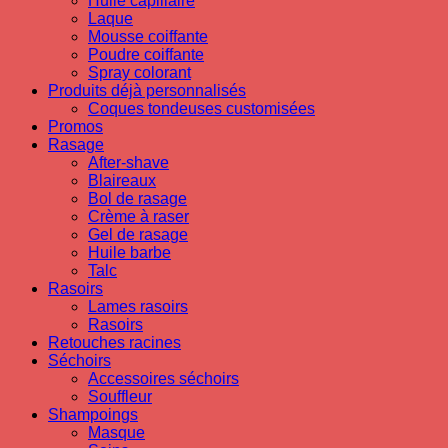
Huile capillaire
Laque
Mousse coiffante
Poudre coiffante
Spray colorant
Produits déjà personnalisés
Coques tondeuses customisées
Promos
Rasage
After-shave
Blaireaux
Bol de rasage
Crème à raser
Gel de rasage
Huile barbe
Talc
Rasoirs
Lames rasoirs
Rasoirs
Retouches racines
Séchoirs
Accessoires séchoirs
Souffleur
Shampoings
Masque