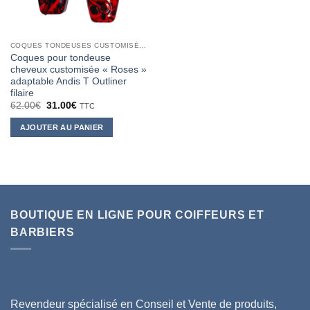
COQUES TONDEUSES CUSTOMISÉES
Coques pour tondeuse
cheveux customisée « Roses »
adaptable Andis T Outliner
filaire
Le
Le
62.00
€
31.00
€
TTC
prix
prix
initial
actuel
AJOUTER AU PANIER
était :
est :
62.00€.
31.00€.
BOUTIQUE EN LIGNE POUR COIFFEURS ET
BARBIERS
Revendeur spécialisé en Conseil et Vente de produits,