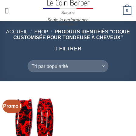
Passer
0
au
contenu
Seule la performance
compte !
ACCUEIL
/
SHOP
/
PRODUITS IDENTIFIÉS “COQUE
CUSTOMISÉE POUR TONDEUSE À CHEVEUX”
FILTRER
Promo !