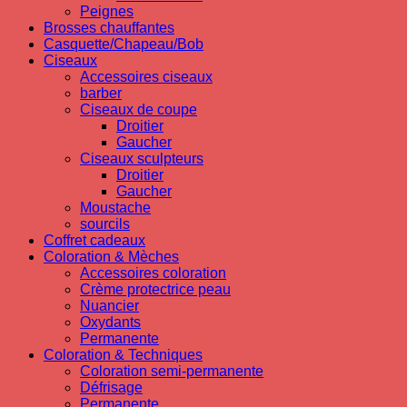
Peignes
Brosses chauffantes
Casquette/Chapeau/Bob
Ciseaux
Accessoires ciseaux
barber
Ciseaux de coupe
Droitier
Gaucher
Ciseaux sculpteurs
Droitier
Gaucher
Moustache
sourcils
Coffret cadeaux
Coloration & Mèches
Accessoires coloration
Crème protectrice peau
Nuancier
Oxydants
Permanente
Coloration & Techniques
Coloration semi-permanente
Défrisage
Permanente