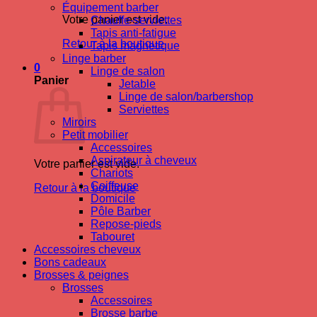
Équipement barber
Votre panier est vide.
Chauffe-serviettes
Tapis anti-fatigue
Retour à la boutique
Tapis magnetique
Linge barber
0
Linge de salon
Panier
Jetable
Linge de salon/barbershop
Serviettes
Miroirs
Petit mobilier
Accessoires
Aspirateur à cheveux
Votre panier est vide.
Chariots
Coiffeuse
Retour à la boutique
Domicile
Pôle Barber
Repose-pieds
Tabouret
Accessoires cheveux
Bons cadeaux
Brosses & peignes
Brosses
Accessoires
Brosse barbe