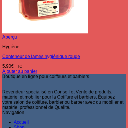
Aperçu
Hygiène
Conteneur de lames hygiénique rouge
5.90
€
TTC
Ajouter au panier
Boutique en ligne pour coiffeurs et barbiers
Revendeur spécialisé en Conseil et Vente de produits,
matériel et mobilier pour la Coiffure et barbiers, Équipez
votre salon de coiffure, barbier ou barber avec du mobilier et
matériel professionnel de Qualité.
Navigation
Accueil
Shop