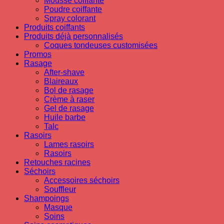
Mousse coiffante
Poudre coiffante
Spray colorant
Produits coiffants
Produits déjà personnalisés
Coques tondeuses customisées
Promos
Rasage
After-shave
Blaireaux
Bol de rasage
Crème à raser
Gel de rasage
Huile barbe
Talc
Rasoirs
Lames rasoirs
Rasoirs
Retouches racines
Séchoirs
Accessoires séchoirs
Souffleur
Shampoings
Masque
Soins