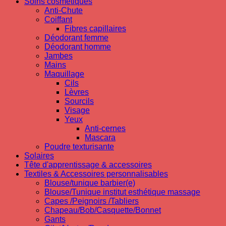
Soins cosmetiques
Anti-Chute
Coiffant
Fibres capillaires
Déodorant femme
Déodorant homme
Jambes
Mains
Maquillage
Cils
Lèvres
Sourcils
Visage
Yeux
Anti-cernes
Mascara
Poudre texturisante
Solaires
Tête d'apprentissage & accessoires
Textiles & Accessoires personnalisables
Blouse/tunique barbier(e)
Blouse/Tunique institut esthétique massage
Capes /Peignoirs /Tabliers
Chapeau/Bob/Casquette/Bonnet
Gants