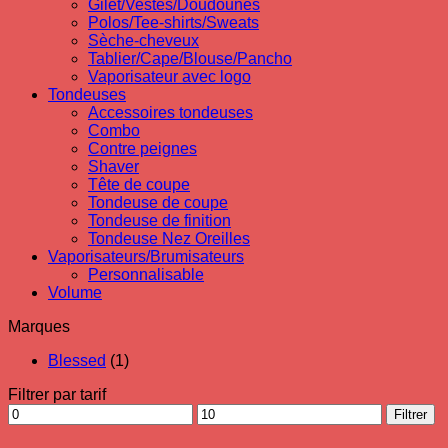
Gilet/Vestes/Doudounes
Polos/Tee-shirts/Sweats
Sèche-cheveux
Tablier/Cape/Blouse/Pancho
Vaporisateur avec logo
Tondeuses
Accessoires tondeuses
Combo
Contre peignes
Shaver
Tête de coupe
Tondeuse de coupe
Tondeuse de finition
Tondeuse Nez Oreilles
Vaporisateurs/Brumisateurs
Personnalisable
Volume
Marques
Blessed
(1)
Filtrer par tarif
Prix
Prix
Filtrer
min
max