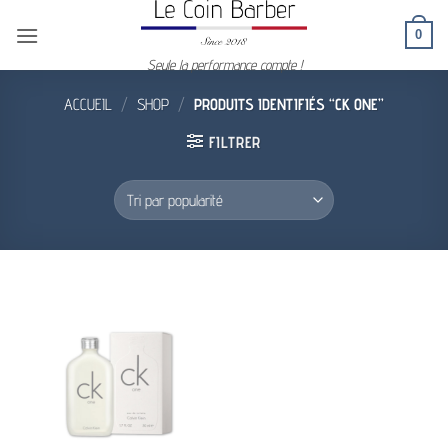
Passer
0
au
contenu
Seule la performance compte !
ACCUEIL
/
SHOP
/
PRODUITS IDENTIFIÉS “CK ONE”
FILTRER