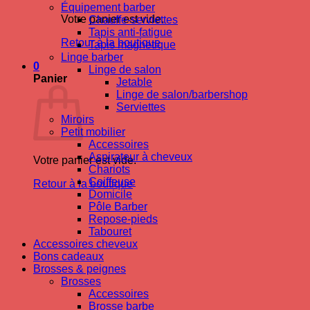
Équipement barber
Votre panier est vide.
Chauffe-serviettes
Tapis anti-fatigue
Retour à la boutique
Tapis magnetique
Linge barber
0
Linge de salon
Panier
Jetable
Linge de salon/barbershop
Serviettes
Miroirs
Petit mobilier
Accessoires
Aspirateur à cheveux
Votre panier est vide.
Chariots
Coiffeuse
Retour à la boutique
Domicile
Pôle Barber
Repose-pieds
Tabouret
Accessoires cheveux
Bons cadeaux
Brosses & peignes
Brosses
Accessoires
Brosse barbe