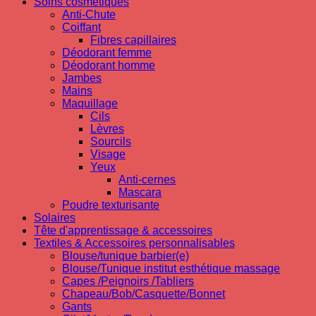
Soins cosmetiques
Anti-Chute
Coiffant
Fibres capillaires
Déodorant femme
Déodorant homme
Jambes
Mains
Maquillage
Cils
Lèvres
Sourcils
Visage
Yeux
Anti-cernes
Mascara
Poudre texturisante
Solaires
Tête d'apprentissage & accessoires
Textiles & Accessoires personnalisables
Blouse/tunique barbier(e)
Blouse/Tunique institut esthétique massage
Capes /Peignoirs /Tabliers
Chapeau/Bob/Casquette/Bonnet
Gants