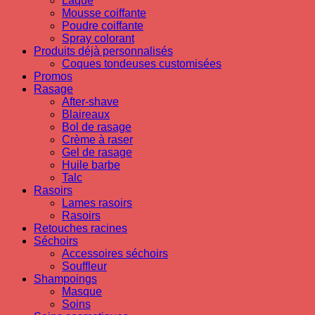
Laque
Mousse coiffante
Poudre coiffante
Spray colorant
Produits déjà personnalisés
Coques tondeuses customisées
Promos
Rasage
After-shave
Blaireaux
Bol de rasage
Crème à raser
Gel de rasage
Huile barbe
Talc
Rasoirs
Lames rasoirs
Rasoirs
Retouches racines
Séchoirs
Accessoires séchoirs
Souffleur
Shampoings
Masque
Soins