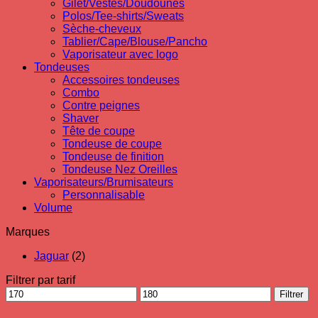
Gilet/Vestes/Doudounes
Polos/Tee-shirts/Sweats
Sèche-cheveux
Tablier/Cape/Blouse/Pancho
Vaporisateur avec logo
Tondeuses
Accessoires tondeuses
Combo
Contre peignes
Shaver
Tête de coupe
Tondeuse de coupe
Tondeuse de finition
Tondeuse Nez Oreilles
Vaporisateurs/Brumisateurs
Personnalisable
Volume
Marques
Jaguar
(2)
Filtrer par tarif
Prix
Prix
Filtrer
min
max