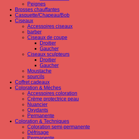
Peignes
Brosses chauffantes
Casquette/Chapeau/Bob
Ciseaux
Accessoires ciseaux
barber
Ciseaux de coupe
Droitier
Gaucher
Ciseaux sculpteurs
Droitier
Gaucher
Moustache
sourcils
Coffret cadeaux
Coloration & Mèches
Accessoires coloration
Crème protectrice peau
Nuancier
Oxydants
Permanente
Coloration & Techniques
Coloration semi-permanente
Défrisage
Permanente