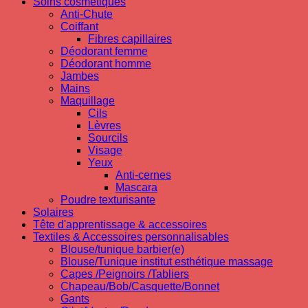
Soins cosmetiques
Anti-Chute
Coiffant
Fibres capillaires
Déodorant femme
Déodorant homme
Jambes
Mains
Maquillage
Cils
Lèvres
Sourcils
Visage
Yeux
Anti-cernes
Mascara
Poudre texturisante
Solaires
Tête d'apprentissage & accessoires
Textiles & Accessoires personnalisables
Blouse/tunique barbier(e)
Blouse/Tunique institut esthétique massage
Capes /Peignoirs /Tabliers
Chapeau/Bob/Casquette/Bonnet
Gants