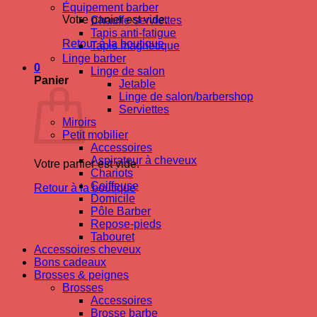
Équipement barber
Votre panier est vide.
Chauffe-serviettes
Tapis anti-fatigue
Retour à la boutique
Tapis magnetique
Linge barber
0
Linge de salon
Panier
Jetable
Linge de salon/barbershop
Serviettes
Miroirs
Petit mobilier
Accessoires
Aspirateur à cheveux
Votre panier est vide.
Chariots
Coiffeuse
Retour à la boutique
Domicile
Pôle Barber
Repose-pieds
Tabouret
Accessoires cheveux
Bons cadeaux
Brosses & peignes
Brosses
Accessoires
Brosse barbe