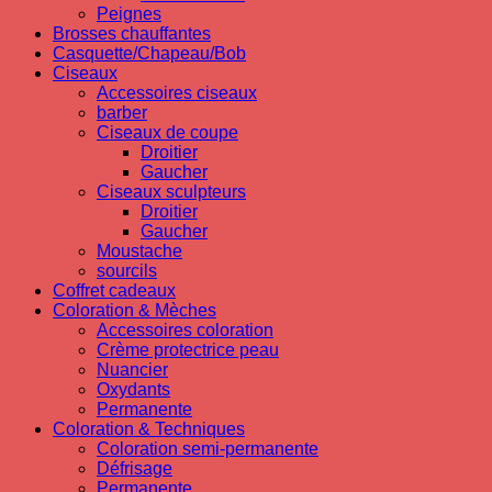
Peignes
Brosses chauffantes
Casquette/Chapeau/Bob
Ciseaux
Accessoires ciseaux
barber
Ciseaux de coupe
Droitier
Gaucher
Ciseaux sculpteurs
Droitier
Gaucher
Moustache
sourcils
Coffret cadeaux
Coloration & Mèches
Accessoires coloration
Crème protectrice peau
Nuancier
Oxydants
Permanente
Coloration & Techniques
Coloration semi-permanente
Défrisage
Permanente