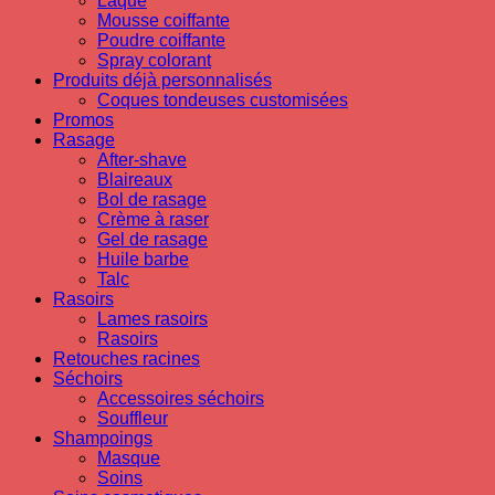
Laque
Mousse coiffante
Poudre coiffante
Spray colorant
Produits déjà personnalisés
Coques tondeuses customisées
Promos
Rasage
After-shave
Blaireaux
Bol de rasage
Crème à raser
Gel de rasage
Huile barbe
Talc
Rasoirs
Lames rasoirs
Rasoirs
Retouches racines
Séchoirs
Accessoires séchoirs
Souffleur
Shampoings
Masque
Soins