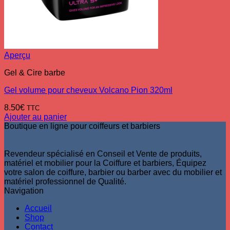
Aperçu
Gel & Cire barbe
Gel volume pour cheveux Volcano Pion 320ml
8.50
€
TTC
Ajouter au panier
Boutique en ligne pour coiffeurs et barbiers
Revendeur spécialisé en Conseil et Vente de produits,
matériel et mobilier pour la Coiffure et barbiers, Équipez
votre salon de coiffure, barbier ou barber avec du mobilier et
matériel professionnel de Qualité.
Navigation
Accueil
Shop
Contact