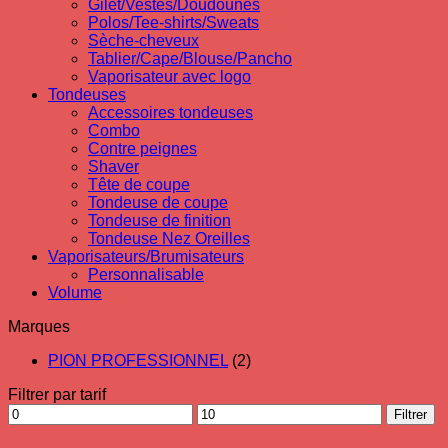
Gilet/Vestes/Doudounes
Polos/Tee-shirts/Sweats
Sèche-cheveux
Tablier/Cape/Blouse/Pancho
Vaporisateur avec logo
Tondeuses
Accessoires tondeuses
Combo
Contre peignes
Shaver
Tête de coupe
Tondeuse de coupe
Tondeuse de finition
Tondeuse Nez Oreilles
Vaporisateurs/Brumisateurs
Personnalisable
Volume
Marques
PION PROFESSIONNEL
(2)
Filtrer par tarif
Prix
Prix
Filtrer
min
max