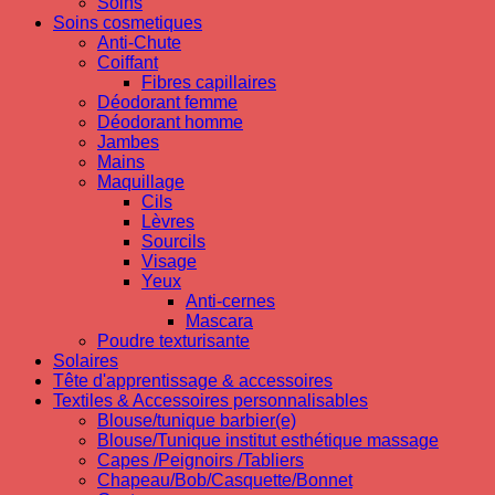
Soins
Soins cosmetiques
Anti-Chute
Coiffant
Fibres capillaires
Déodorant femme
Déodorant homme
Jambes
Mains
Maquillage
Cils
Lèvres
Sourcils
Visage
Yeux
Anti-cernes
Mascara
Poudre texturisante
Solaires
Tête d'apprentissage & accessoires
Textiles & Accessoires personnalisables
Blouse/tunique barbier(e)
Blouse/Tunique institut esthétique massage
Capes /Peignoirs /Tabliers
Chapeau/Bob/Casquette/Bonnet