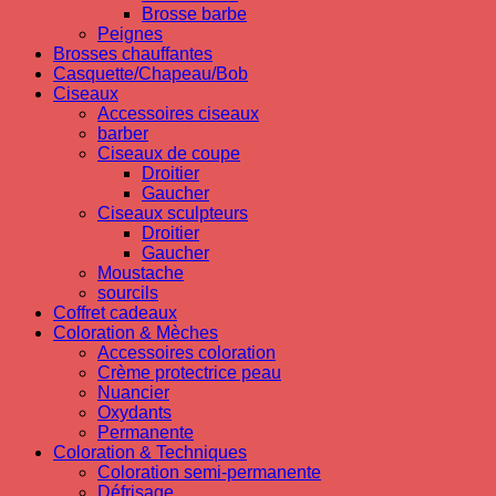
Brosse barbe
Peignes
Brosses chauffantes
Casquette/Chapeau/Bob
Ciseaux
Accessoires ciseaux
barber
Ciseaux de coupe
Droitier
Gaucher
Ciseaux sculpteurs
Droitier
Gaucher
Moustache
sourcils
Coffret cadeaux
Coloration & Mèches
Accessoires coloration
Crème protectrice peau
Nuancier
Oxydants
Permanente
Coloration & Techniques
Coloration semi-permanente
Défrisage