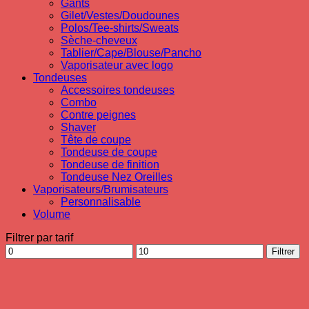
Gants
Gilet/Vestes/Doudounes
Polos/Tee-shirts/Sweats
Sèche-cheveux
Tablier/Cape/Blouse/Pancho
Vaporisateur avec logo
Tondeuses
Accessoires tondeuses
Combo
Contre peignes
Shaver
Tête de coupe
Tondeuse de coupe
Tondeuse de finition
Tondeuse Nez Oreilles
Vaporisateurs/Brumisateurs
Personnalisable
Volume
Filtrer par tarif
Prix
Prix
Filtrer
min
max