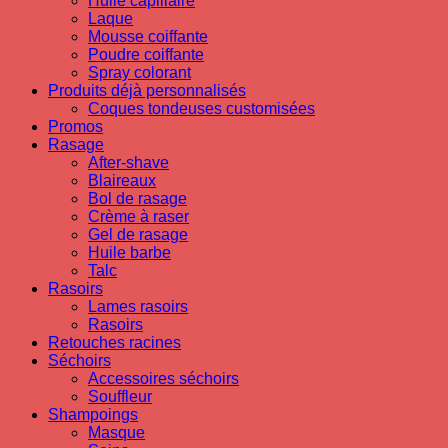
Huile capillaire
Laque
Mousse coiffante
Poudre coiffante
Spray colorant
Produits déjà personnalisés
Coques tondeuses customisées
Promos
Rasage
After-shave
Blaireaux
Bol de rasage
Crème à raser
Gel de rasage
Huile barbe
Talc
Rasoirs
Lames rasoirs
Rasoirs
Retouches racines
Séchoirs
Accessoires séchoirs
Souffleur
Shampoings
Masque