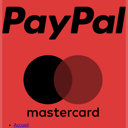
M
Accueil