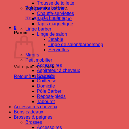
Trousse de toilette
Votre panier est vide.
Équipement barber
Chauffe-serviettes
Retour à la boutique
Tapis anti-fatigue
Tapis magnetique
0
Linge barber
Panier
Linge de salon
Jetable
Linge de salon/barbershop
Serviettes
Miroirs
Petit mobilier
Accessoires
Votre panier est vide.
Aspirateur à cheveux
Chariots
Retour à la boutique
Coiffeuse
Domicile
Pôle Barber
Repose-pieds
Tabouret
Accessoires cheveux
Bons cadeaux
Brosses & peignes
Brosses
Accessoires