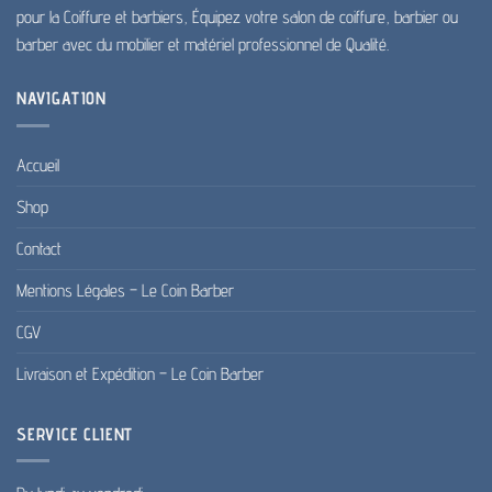
produit
pour la Coiffure et barbiers, Équipez votre salon de coiffure, barbier ou
barber avec du mobilier et matériel professionnel de Qualité.
NAVIGATION
Accueil
Shop
Contact
Mentions Légales – Le Coin Barber
CGV
Livraison et Expédition – Le Coin Barber
SERVICE CLIENT