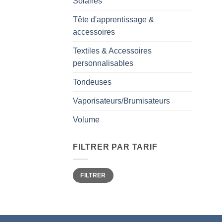
Solaires
Tête d'apprentissage &
accessoires
Textiles & Accessoires
personnalisables
Tondeuses
Vaporisateurs/Brumisateurs
Volume
FILTRER PAR TARIF
Prix
Prix
FILTRER
min
max