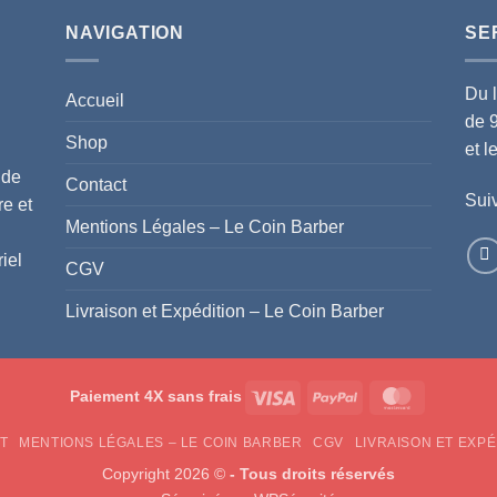
NAVIGATION
SE
Du 
Accueil
de 
Shop
et 
 de
Contact
Suiv
re et
Mentions Légales – Le Coin Barber
iel
CGV
Livraison et Expédition – Le Coin Barber
Visa
PayPal
MasterCar
Paiement 4X sans frais
T
MENTIONS LÉGALES – LE COIN BARBER
CGV
LIVRAISON ET EXPÉ
Copyright 2026 ©
- Tous droits réservés