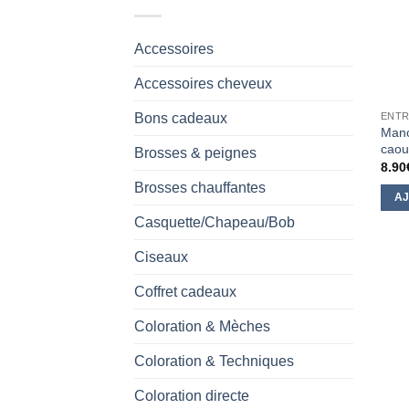
Accessoires
Accessoires cheveux
Bons cadeaux
ENTR
Manc
caou
Brosses & peignes
8.90
Brosses chauffantes
AJ
Casquette/Chapeau/Bob
Ciseaux
Coffret cadeaux
Coloration & Mèches
Coloration & Techniques
Coloration directe