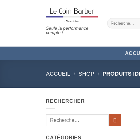
Passer
au
contenu
Recherche
pour :
Seule la performance
compte !
ACCU
ACCUEIL
/
SHOP
/
PRODUITS ID
RECHERCHER
Recherche
pour :
CATÉGORIES