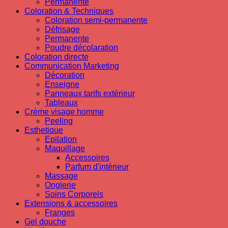
Permanente
Coloration & Techniques
Coloration semi-permanente
Défrisage
Permanente
Poudre décolaration
Coloration directe
Communication Marketing
Décoration
Enseigne
Panneaux tarifs extérieur
Tableaux
Crème visage homme
Peeling
Esthetique
Epilation
Maquillage
Accessoires
Parfum d'intérieur
Massage
Onglerie
Soins Corporels
Extensions & accessoires
Franges
Gel douche