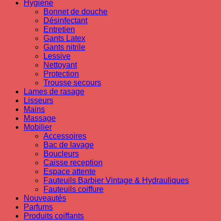
Hygiène
Bonnet de douche
Désinfectant
Entretien
Gants Latex
Gants nitrile
Lessive
Nettoyant
Protection
Trousse secours
Lames de rasage
Lisseurs
Mains
Massage
Mobilier
Accessoires
Bac de lavage
Boucleurs
Caisse reception
Espace attente
Fauteuils Barbier Vintage & Hydrauliques
Fauteuils coiffure
Nouveautés
Parfums
Produits coiffants