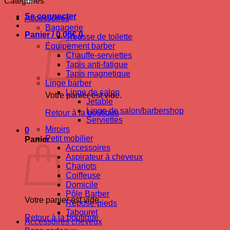
Catégories
Se connecter
Accessoires
Bagagerie
Panier /
0.00
€
0
Trousse de toilette
Équipement barber
Chauffe-serviettes
Tapis anti-fatigue
Tapis magnetique
Linge barber
Linge de salon
Votre panier est vide.
Jetable
Linge de salon/barbershop
Retour à la boutique
Serviettes
Miroirs
0
Petit mobilier
Panier
Accessoires
Aspirateur à cheveux
Chariots
Coiffeuse
Domicile
Pôle Barber
Votre panier est vide.
Repose-pieds
Tabouret
Retour à la boutique
Accessoires cheveux