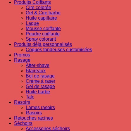
Produits Coiffants
Cire colorée
Gel & Cire barbe
Huile capillaire
Laque
Mousse coiffante
Poudre coiffante
Spray colorant
Produits déjà personnalisés
Coques tondeuses customisées
Promos
Rasage
After-shave
Blaireaux
Bol de rasage
Crème à raser
Gel de rasage
Huile barbe
Talc
Rasoirs
Lames rasoirs
Rasoirs
Retouches racines
Séchoirs
Accessoires séchoirs