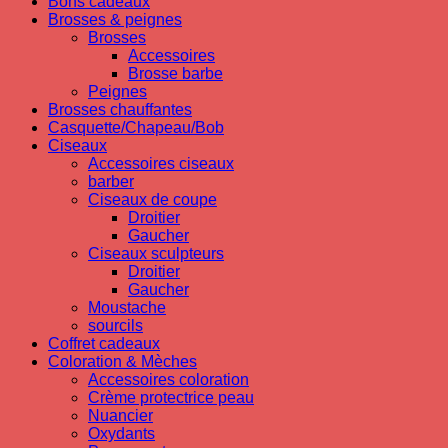
Bons cadeaux
Brosses & peignes
Brosses
Accessoires
Brosse barbe
Peignes
Brosses chauffantes
Casquette/Chapeau/Bob
Ciseaux
Accessoires ciseaux
barber
Ciseaux de coupe
Droitier
Gaucher
Ciseaux sculpteurs
Droitier
Gaucher
Moustache
sourcils
Coffret cadeaux
Coloration & Mèches
Accessoires coloration
Crème protectrice peau
Nuancier
Oxydants