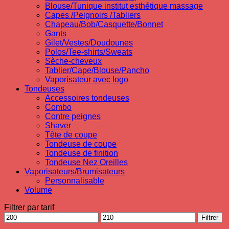
Blouse/Tunique institut esthétique massage
Capes /Peignoirs /Tabliers
Chapeau/Bob/Casquette/Bonnet
Gants
Gilet/Vestes/Doudounes
Polos/Tee-shirts/Sweats
Sèche-cheveux
Tablier/Cape/Blouse/Pancho
Vaporisateur avec logo
Tondeuses
Accessoires tondeuses
Combo
Contre peignes
Shaver
Tête de coupe
Tondeuse de coupe
Tondeuse de finition
Tondeuse Nez Oreilles
Vaporisateurs/Brumisateurs
Personnalisable
Volume
Filtrer par tarif
Prix
Prix
Filtrer
min
max