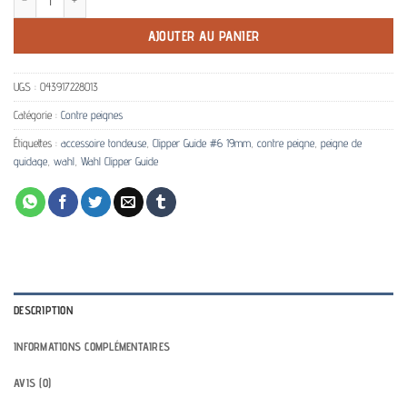
AJOUTER AU PANIER
UGS :
043917228013
Catégorie :
Contre peignes
Étiquettes :
accessoire tondeuse
,
Clipper Guide #6 19mm
,
contre peigne
,
peigne de
guidage
,
wahl
,
Wahl Clipper Guide
DESCRIPTION
INFORMATIONS COMPLÉMENTAIRES
AVIS (0)