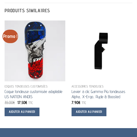
PRODUITS SIMILAIRES
Promo !
COQUES TONDEUSES CUSTOMISÉES
ACCESSOIRES TONDEUSES
Coque tondeuse customisée adaptable
Levier à clic Gamma Più tondeuses
US NATION ANDIS
Alpha, X-Ergo, Ryde & Boosted
Le
Le
35.00
€
17.50
€
7.90
€
TTC
TTC
prix
prix
initial
actuel
AJOUTER AU PANIER
AJOUTER AU PANIER
était :
est :
35.00€.
17.50€.