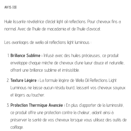
AVIS (0)
Huile lissante révélatrice d’éclat light oil reflections.
Pour cheveux fins a
normal. Avec de l’huile de macadamia et de l’huile d’avocat.
Les avantages de wella oil reflections light luminous :
Brillance Sublime :
Infusé avec des huiles précieuses, ce produit
enveloppe chaque mèche de cheveux d’une lueur douce et naturelle,
offrant une brillance sublime et irrésistible.
Texture Légère :
La formule légère de Wella Oil Reflections Light
Luminous ne laisse aucun résidu lourd, laissant vos cheveux soyeux
et légers au toucher.
Protection Thermique Avancée :
En plus d’apporter de la luminosité,
ce produit offre une protection contre la chaleur, aidant ainsi à
préserver la santé de vos cheveux lorsque vous utilisez des outils de
coiffage.