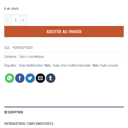
6 en stock
quantité de Huile Reflections Light Wella 100ml
AJOUTER AU PANIER
UGS :
4015400793021
Catégorie :
Soins cosmetiques
Étiquettes :
Huile Multifonction Wella
,
Huile riche multifonctionnelle
,
Wella Huile Lissante
DESCRIPTION
INFORMATIONS COMPLÉMENTAIRES