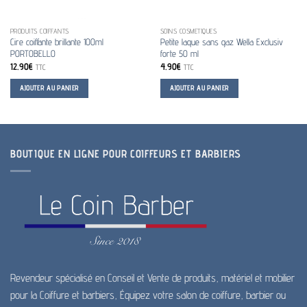
PRODUITS COIFFANTS
SOINS COSMETIQUES
Cire coiffante brillante 100ml
Petite laque sans gaz Wella Exclusiv
PORTOBELLO
forte 50 ml
12.90
€
4.90
€
TTC
TTC
AJOUTER AU PANIER
AJOUTER AU PANIER
BOUTIQUE EN LIGNE POUR COIFFEURS ET BARBIERS
Revendeur spécialisé en Conseil et Vente de produits, matériel et mobilier
pour la Coiffure et barbiers, Équipez votre salon de coiffure, barbier ou