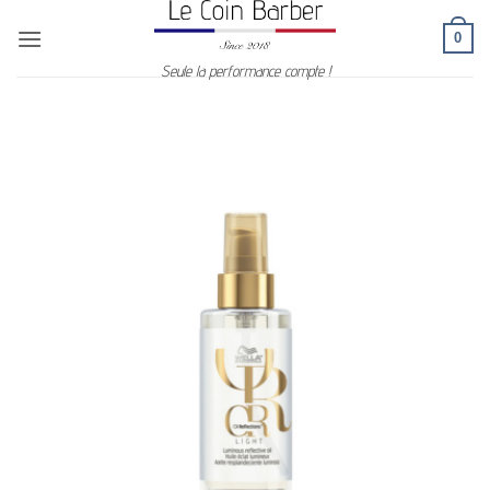
Passer
0
au
contenu
Seule la performance compte !