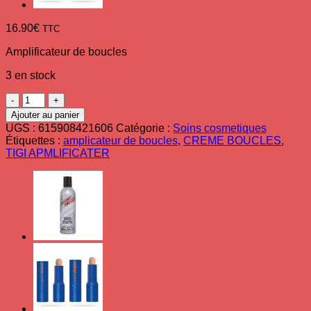
16.90
€
TTC
Amplificateur de boucles
3 en stock
quantité
de
Ajouter au panier
Crème
UGS :
615908421606
Catégorie :
Soins cosmetiques
pour
Étiquettes :
amplicateur de boucles
,
CREME BOUCLES
,
amplifier
TIGI APMLIFICATER
les
boucles
Tigi
Catwalk
Curls
Rock
Amplificateur
150ml