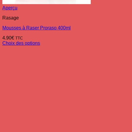
Aperçu
Rasage
Mousses à Raser Proraso 400ml
4.90
€
TTC
Choix des options
Ce
produit
a
plusieurs
variations.
Les
options
peuvent
être
choisies
sur
la
page
du
produit