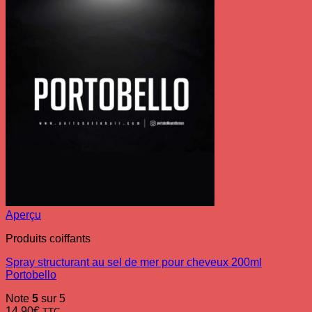
Aperçu
Produits coiffants
Spray structurant au sel de mer pour cheveux 200ml
Portobello
Note
5
sur 5
14.90
€
TTC