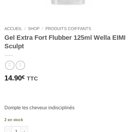
ACCUEIL
/
SHOP
/
PRODUITS COIFFANTS
Gel Extra Fort Flubber 125ml Wella EIMI
Sculpt
14.90
€
TTC
Dompte les cheveux indisciplinés
2 en stock
quantité de Gel Extra Fort Flubber 125ml Wella EIMI Sculpt