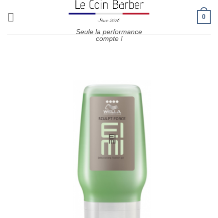
Passer
0
au
contenu
Seule la performance
compte !