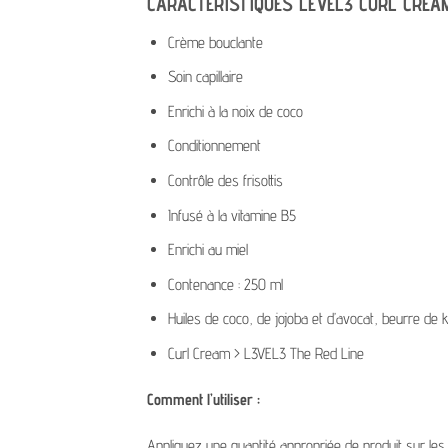
CARACTÉRISTIQUES LEVEL3 CURL CREA
Crème bouclante
Soin capillaire
Enrichi à la noix de coco
Conditionnement
Contrôle des frisottis
Infusé à la vitamine B5
Enrichi au miel
Contenance : 250 ml
Huiles de coco, de jojoba et d’avocat, beurre de k
Curl Cream > L3VEL3 The Red Line
Comment l’utiliser :
Appliquez une quantité appropriée de produit sur les