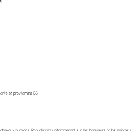
M
arité et provitamine B5
 cheveux humides. Répartissez uniformément sur les longueurs et les pointes et