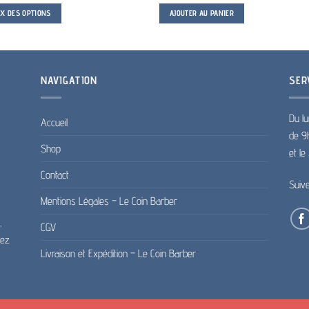
prix :
IX DES OPTIONS
AJOUTER AU PANIER
20.00€
à
25.00€
rs
NAVIGATION
SER
ns.
Du lu
Accueil
de 9
t
Shop
et l
s
Contact
Suiv
Mentions Légales – Le Coin Barber
,
CGV
pez
Livraison et Expédition – Le Coin Barber