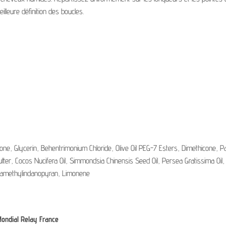
eilleure définition des boucles.
cone, Glycerin, Behentrimonium Chloride, Olive Oil PEG-7 Esters, Dimethicone, 
tter, Cocos Nucifera Oil, Simmondsia Chinensis Seed Oil, Persea Gratissima Oil,
examethylindanopyran, Limonene
Mondial Relay France