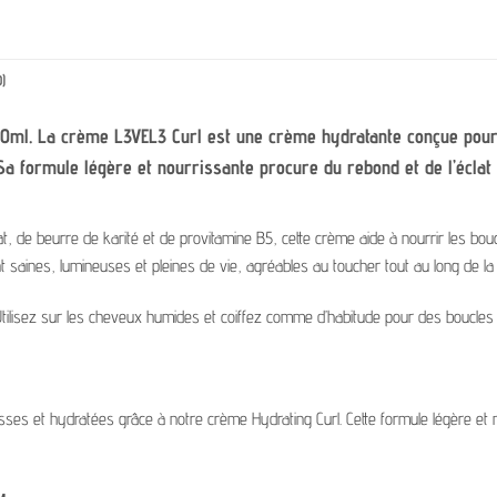
)
0ml.
La crème L3VEL3 Curl est une crème hydratante conçue pour d
Sa formule légère et nourrissante procure du rebond et de l’éclat 
at, de beurre de karité et de provitamine B5, cette crème aide à nourrir les boucl
 saines, lumineuses et pleines de vie, agréables au toucher tout au long de la j
Utilisez sur les cheveux humides et coiffez comme d’habitude pour des boucles d
isses et hydratées grâce à notre crème Hydrating Curl. Cette formule légère et 