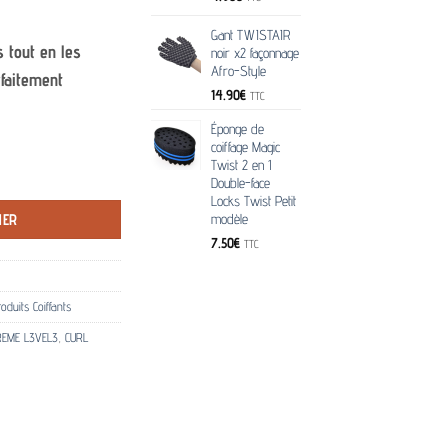
Gant TWISTAIR
s tout en les
noir x2 façonnage
Afro-Style
rfaitement
14.90
€
TTC
Éponge de
coiffage Magic
Twist 2 en 1
eveux bouclés 250ml
Double-face
Locks Twist Petit
IER
modèle
7.50
€
TTC
oduits Coiffants
REME L3VEL3
,
CURL