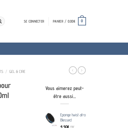
0
SE CONNECTER
PANIER /
0.00
€
TS
/
GEL & CIRE
pour
Vous aimerez peut-
0ml
être aussi…
Eponge twist afro
Blessed
4.90
€
TTC