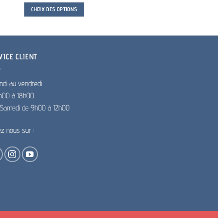
AJOUTER AU PANIER
prix :
CHOIX DES OPTIONS
35.00€
à
Ce
350.00€
produit
a
plusieurs
VICE CLIENT
variations.
Les
ndi au vendredi
options
h00 à 18h00
peuvent
e Samedi de 9h00 à 12h00
être
choisies
ez nous sur :
sur
la
page
du
produit