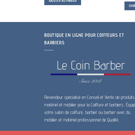
AJOUTER AU PANIER
CHO
Ce
produit
a
plusieu
BOUTIQUE EN LIGNE POUR COIFFEURS ET
variatio
BARBIERS
Les
options
peuven
être
choisie
sur
la
page
Revendeur spécialisé en Conseil et Vente de produits
du
matériel et mobilier pour la Coiffure et barbiers, Équi
produit
votre salon de coiffure, barbier ou barber avec du
mobilier et matériel professionnel de Qualité.