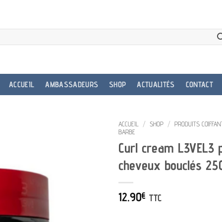
ACCUEIL
AMBASSADEURS
SHOP
ACTUALITÉS
CONTACT
ACCUEIL
/
SHOP
/
PRODUITS COIFFAN
BARBE
Curl cream L3VEL3 
cheveux bouclés 25
12.90
€
TTC