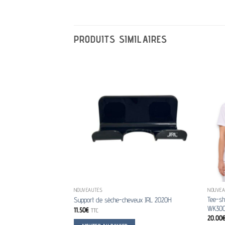
PRODUITS SIMILAIRES
NOUVEAUTÉS
NOUVEA
Tee-sh
Support de sèche-cheveux JRL 2020H
WK30
11.50
€
TTC
20.00