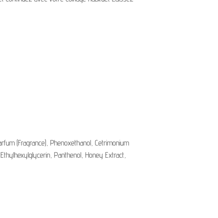
Parfum (Fragrance), Phenoxethanol, Cetrimonium
 Ethylhexylglycerin, Panthenol, Honey Extract,