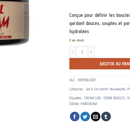
Conçue pour définir les boucle
gardant douces, souples et pa
hydratées
3 en stock
quantité de Curl cream L3VEL3 pour ch
AJOUTER AU PAN
UGS :
810119065087
Catégories :
Gel & Cire barbe
,
Nouveautés
,
Pr
Étiquettes :
CREAM CURL
,
CREME BOUCLES
,
C
CREAM
,
HAIRCREAM