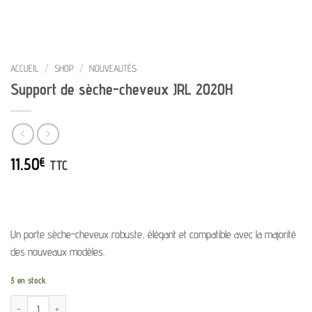
ACCUEIL
/
SHOP
/
NOUVEAUTÉS
Support de sèche-cheveux JRL 2020H
11.50
€
TTC
Un porte sèche-cheveux robuste, élégant et compatible avec la majorité
des nouveaux modèles.
3 en stock
quantité de Support de sèche-cheveux JRL 2020H