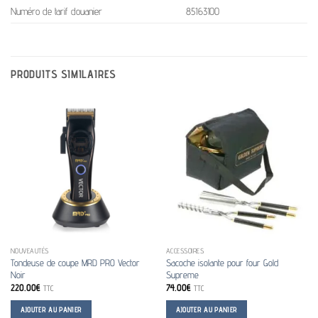
Numéro de tarif douanier
85163100
PRODUITS SIMILAIRES
NOUVEAUTÉS
ACCESSOIRES
Tondeuse de coupe MRD PRO Vector
Sacoche isolante pour four Gold
Noir
Supreme
220.00
€
74.00
€
TTC
TTC
AJOUTER AU PANIER
AJOUTER AU PANIER