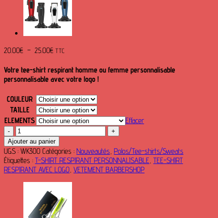
Plage
20.00
€
–
25.00
€
TTC
de
prix :
Votre tee-shirt respirant homme ou femme personnalisable
20.00€
personnalisable avec votre logo !
à
25.00€
COULEUR
TAILLE
ELEMENTS
Effacer
quantité
de
Ajouter au panier
Tee-
UGS :
WK300
Catégories :
Nouveautés
,
Polos/Tee-shirts/Sweats
shirt
Étiquettes :
T-SHIRT RESPIRANT PERSONNALISABLE
,
TEE-SHIRT
respirant
RESPIRANT AVEC LOGO
,
VETEMENT BARBERSHOP
unisexe
personnalisable
WK300