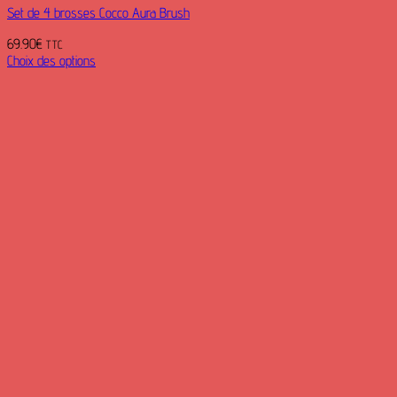
Set de 4 brosses Cocco Aura Brush
69.90
€
TTC
Choix des options
Ce
produit
a
plusieurs
variations.
Les
options
peuvent
être
choisies
sur
la
page
du
produit