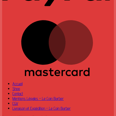
M
Accueil
Shop
Contact
Mentions Légales – Le Coin Barber
CGV
Livraison et Expédition – Le Coin Barber