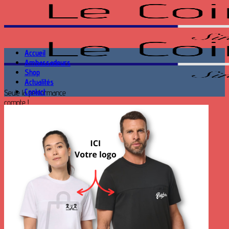
Passer
au
contenu
Accueil
Ambassadeurs
Shop
Actualités
Contact
Seule la performance
compte !
Recherche
pour :
Se connecter
Panier /
0.00
€
0