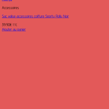
Accessoires
Sac valise accessoires coiffure Sporty Rolly Noir
39.90
€
TTC
Ajouter au panier