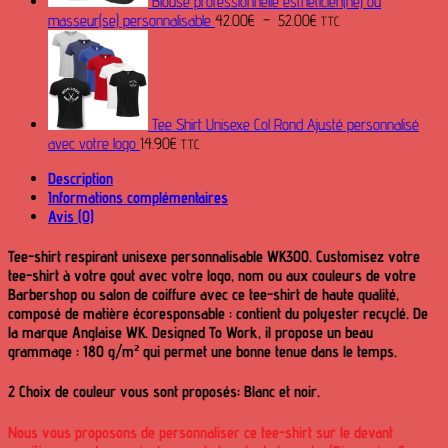
Blouse professionnelle esthéticien(ne) ou
Plage
masseur(se) personnalisable
42.00
€
–
52.00
€
TTC
de
prix :
42.00€
à
52.00€
Tee Shirt Unisexe Col Rond Ajusté personnalisé
avec votre logo
14.90
€
TTC
Description
Informations complémentaires
Avis (0)
Tee-shirt respirant unisexe personnalisable WK300.
Customisez votre
tee-shirt à votre gout avec votre logo, nom ou aux couleurs de votre
Barbershop ou salon de coiffure avec ce tee-shirt de haute qualité,
composé de matière écoresponsable : contient du polyester recyclé. De
la marque Anglaise
WK. Designed To Work
, il propose un beau
grammage : 180 g/m² qui permet une bonne tenue dans le temps.
2 Choix de couleur vous sont proposés:
Blanc et noir.
Nous vous proposons de personnaliser ce tee-shirt sur le devant