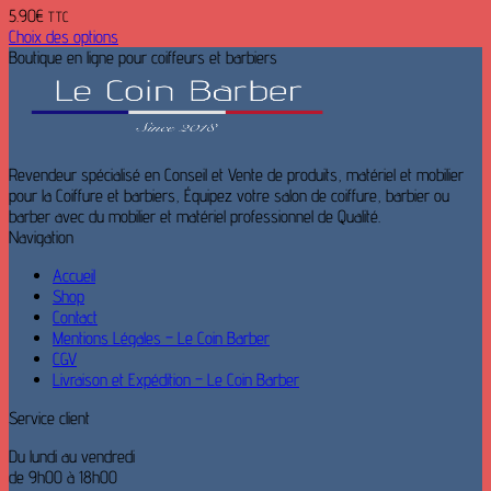
5.90
€
TTC
Choix des options
Ce
Boutique en ligne pour coiffeurs et barbiers
produit
a
plusieurs
variations.
Les
Revendeur spécialisé en Conseil et Vente de produits, matériel et mobilier
options
pour la Coiffure et barbiers, Équipez votre salon de coiffure, barbier ou
peuvent
barber avec du mobilier et matériel professionnel de Qualité.
être
Navigation
choisies
sur
Accueil
la
Shop
page
Contact
du
Mentions Légales – Le Coin Barber
produit
CGV
Livraison et Expédition – Le Coin Barber
Service client
Du lundi au vendredi
de 9h00 à 18h00