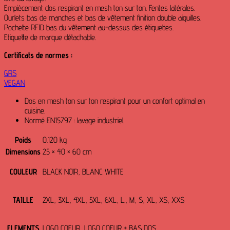
Empiècement dos respirant en mesh ton sur ton. Fentes latérales.
Ourlets bas de manches et bas de vêtement finition double aiguilles.
Pochette RFID bas du vêtement au-dessus des étiquettes.
Etiquette de marque détachable.
Certificats de normes :
GRS
VEGAN
Dos en mesh ton sur ton respirant pour un confort optimal en
cuisine.
Normé EN15797 : lavage industriel.
Poids
0.120 kg
Dimensions
25 × 40 × 60 cm
COULEUR
BLACK NOIR, BLANC WHITE
TAILLE
2XL, 3XL, 4XL, 5XL, 6XL, L., M, S, XL, XS, XXS
ELEMENTS
LOGO COEUR, LOGO COEUR + BAS DOS