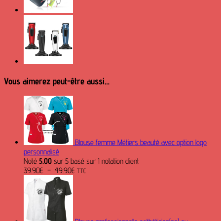
Vous aimerez peut-être aussi…
Blouse femme Métiers beauté avec option logo
personnalisé
Noté
5.00
sur 5 basé sur
1
notation client
Plage
39.90
€
–
49.90
€
TTC
de
prix :
39.90€
à
49.90€