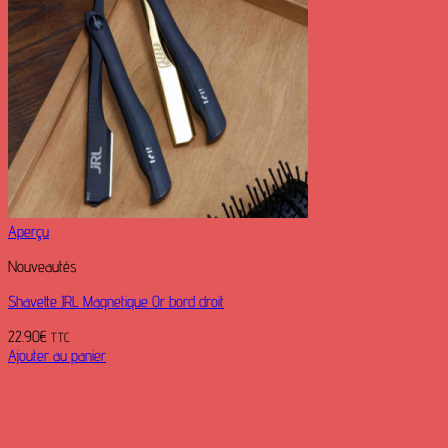
Aperçu
Nouveautés
Shavette JRL Magnetique Or bord droit
22.90
€
TTC
Ajouter au panier