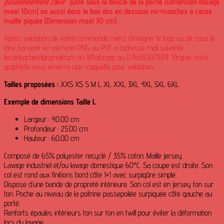
positionnement cœur
juste sous la boucle de la poche (Dimension flocage
maxi 10cm) ou aussi dans le bas dos en dessous mi-manches à cause
maille piquée (Dimension maxi 30 cm).
Après validation de votre commande merci d’integrer le logo ou de nous le
faire parvenir en vectoriel PNG ou PDF à l’adresse mail suivante
lecoinbarberd@gmail.com ou Whatzapp au 07683007839. Virginie notre
graphiste vous enverra une maquette pour validation.
Tailles proposées :
XXS XS S M L XL XXL 3XL 4XL 5XL 6XL
Exemple de dimensions Taille L
Largeur : 40.00 cm
Profondeur : 25.00 cm
Hauteur : 60.00 cm
Composé de 65% polyester recyclé / 35% coton. Maille jersey.
Lavage industriel et/ou lavage domestique 60°C. Sa coupe est droite. Son
col est rond aux finitions bord côte 1×1 avec surpiqûre simple.
Dispose d’une bande de propreté intérieure. Son col est en jersey ton sur
ton. Poche au niveau de la poitrine passepoilée surpiquée côté gauche au
porté.
Renforts épaules intérieurs ton sur ton en twill pour éviter la déformation
lors du lavage.