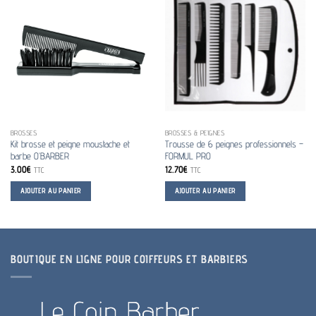
BROSSES
BROSSES & PEIGNES
Kit brosse et peigne moustache et
Trousse de 6 peignes professionnels –
barbe O’BARBER
FORMUL PRO
3.00
€
12.70
€
TTC
TTC
AJOUTER AU PANIER
AJOUTER AU PANIER
BOUTIQUE EN LIGNE POUR COIFFEURS ET BARBIERS