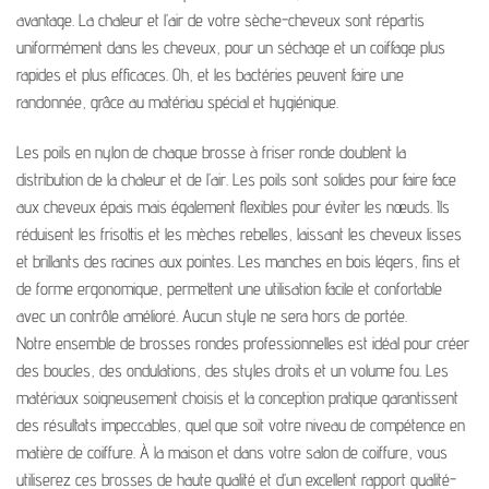
avantage. La chaleur et l’air de votre sèche-cheveux sont répartis
uniformément dans les cheveux, pour un séchage et un coiffage plus
rapides et plus efficaces. Oh, et les bactéries peuvent faire une
randonnée, grâce au matériau spécial et hygiénique.
Les poils en nylon de chaque brosse à friser ronde doublent la
distribution de la chaleur et de l’air. Les poils sont solides pour faire face
aux cheveux épais mais également flexibles pour éviter les nœuds. Ils
réduisent les frisottis et les mèches rebelles, laissant les cheveux lisses
et brillants des racines aux pointes. Les manches en bois légers, fins et
de forme ergonomique, permettent une utilisation facile et confortable
avec un contrôle amélioré. Aucun style ne sera hors de portée.
Notre ensemble de brosses rondes professionnelles est idéal pour créer
des boucles, des ondulations, des styles droits et un volume fou. Les
matériaux soigneusement choisis et la conception pratique garantissent
des résultats impeccables, quel que soit votre niveau de compétence en
matière de coiffure. À la maison et dans votre salon de coiffure, vous
utiliserez ces brosses de haute qualité et d’un excellent rapport qualité-