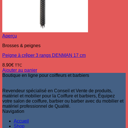
Aperçu
Brosses & peignes
Peigne à crêper 3 rangs DENMAN 17 cm
8.90
€
TTC
Ajouter au panier
Boutique en ligne pour coiffeurs et barbiers
Revendeur spécialisé en Conseil et Vente de produits,
matériel et mobilier pour la Coiffure et barbiers, Équipez
votre salon de coiffure, barbier ou barber avec du mobilier et
matériel professionnel de Qualité.
Navigation
Accueil
Shop