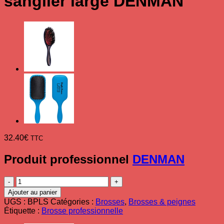
sanglier large DENMAN
32.40
€
TTC
Produit professionnel
DENMAN
quantité
de
Ajouter au panier
Brosse
UGS :
BPLS
Catégories :
Brosses
,
Brosses & peignes
pneumatique
Étiquette :
Brosse professionnelle
D82L