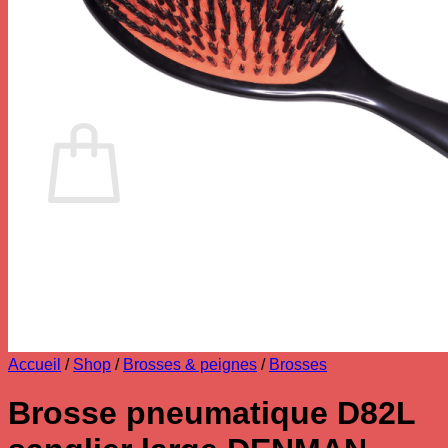
Votre panier est vide.
Retour à la boutique
0
Panier
Votre panier est vide.
Retour à la boutique
Accueil
/
Shop
/
Brosses & peignes
/
Brosses
Brosse pneumatique D82L