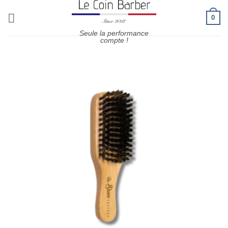
Passer
0
au
contenu
Seule la performance
compte !