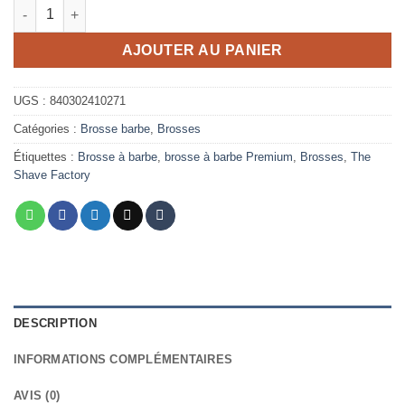
quantité de Brosse premium bois barbe & dégradé The Shave F
AJOUTER AU PANIER
UGS :
840302410271
Catégories :
Brosse barbe
,
Brosses
Étiquettes :
Brosse à barbe
,
brosse à barbe Premium
,
Brosses
,
The
Shave Factory
DESCRIPTION
INFORMATIONS COMPLÉMENTAIRES
AVIS (0)