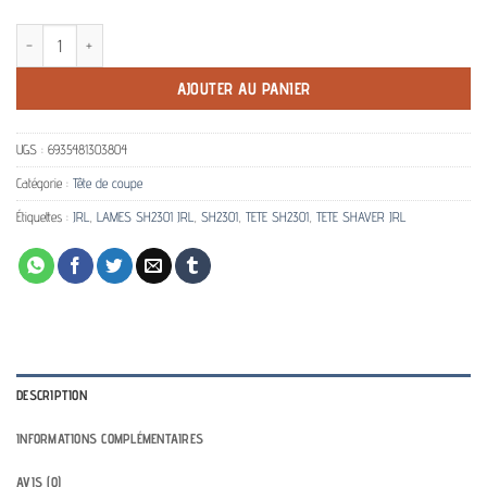
quantité de Lames de rechange shaver JRL ONYX SH2301
AJOUTER AU PANIER
UGS :
6935481303804
Catégorie :
Tête de coupe
Étiquettes :
JRL
,
LAMES SH2301 JRL
,
SH2301
,
TETE SH2301
,
TETE SHAVER JRL
DESCRIPTION
INFORMATIONS COMPLÉMENTAIRES
AVIS (0)