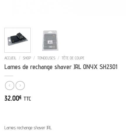
ACCUEIL
/
SHOP
/
TONDEUSES
/
TÊTE DE COUPE
Lames de rechange shaver JRL ONYX SH2301
32.00
€
TTC
Lames rechange shaver JRL