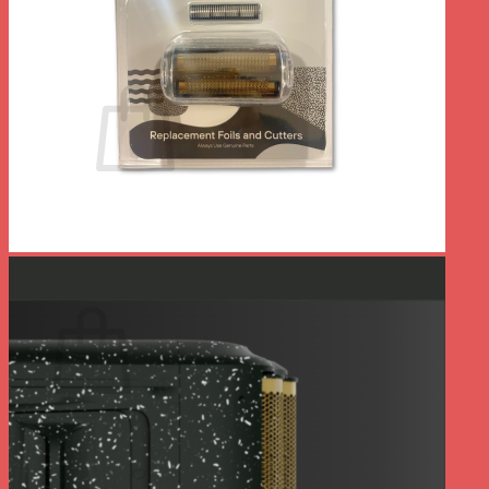
Se connecter
Panier /
0.00
€
0
Votre panier est vide.
Retour à la boutique
0
Panier
Votre panier est vide.
Retour à la boutique