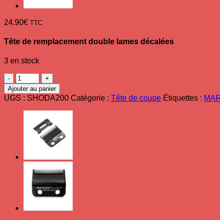
24.90
€
TTC
Tête de remplacement double lames décalées
3 en stock
quantité
de
Ajouter au panier
Grille
UGS :
SHODA200
Catégorie :
Tête de coupe
Étiquettes :
MAR
et
Tête
de
coupe
double
lame
Shaver
ODA200