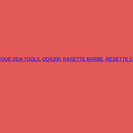
QUE ODA TOOLS
,
ODA200
,
RASETTE BARBE
,
RESETTE 