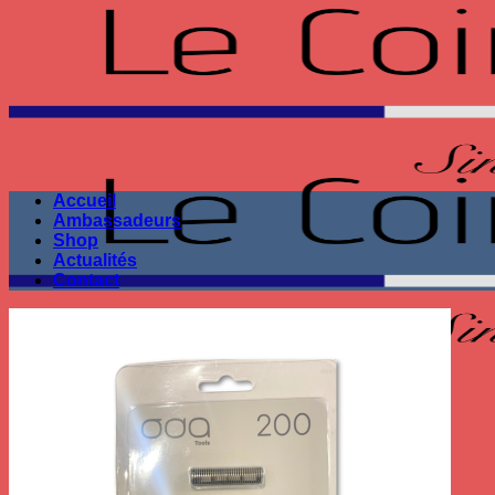
Passer
au
contenu
Accueil
Ambassadeurs
Shop
Actualités
Contact
Seule la performance
compte !
Recherche
pour :