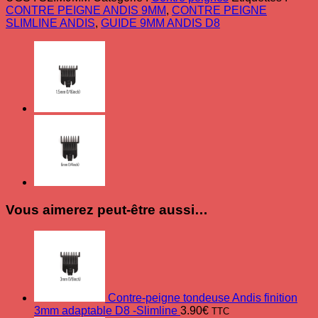
peigne
CONTRE PEIGNE ANDIS 9MM
,
CONTRE PEIGNE
9mm
SLIMLINE ANDIS
,
GUIDE 9MM ANDIS D8
tondeuse
finition
Andis
Slimline
/
D8
Vous aimerez peut-être aussi…
Contre-peigne tondeuse Andis finition
3mm adaptable D8 -Slimline
3.90
€
TTC