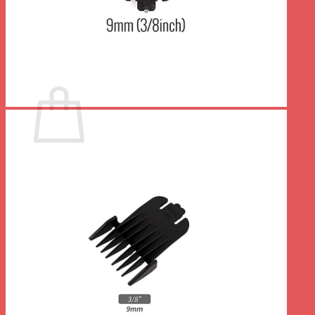
Votre panier est vide.
Retour à la boutique
0
Panier
Votre panier est vide.
Retour à la boutique