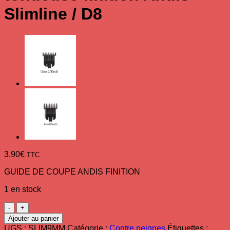
Slimline / D8
3.90
€
TTC
GUIDE DE COUPE ANDIS FINITION
1 en stock
quantité
de
Ajouter au panier
Contre-
UGS :
SLIM9MM
Catégorie :
Contre peignes
Étiquettes :