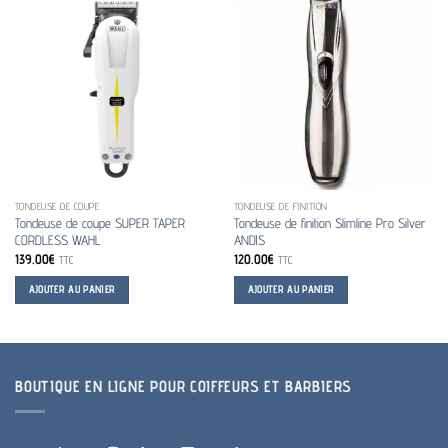
TONDEUSE DE COUPE
TONDEUSE DE FINITION
Tondeuse de coupe SUPER TAPER
Tondeuse de finition Slimline Pro Silver
CORDLESS WAHL
ANDIS
139.00
€
120.00
€
TTC
TTC
AJOUTER AU PANIER
AJOUTER AU PANIER
BOUTIQUE EN LIGNE POUR COIFFEURS ET BARBIERS