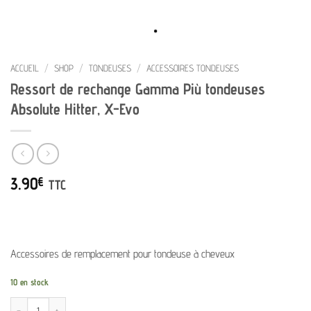
ACCUEIL
/
SHOP
/
TONDEUSES
/
ACCESSOIRES TONDEUSES
Ressort de rechange Gamma Più tondeuses
Absolute Hitter, X-Evo
3.90
€
TTC
Accessoires de remplacement pour tondeuse à cheveux
10 en stock
quantité de Ressort de rechange Gamma Più tondeuses Absolute Hitter, X-Evo