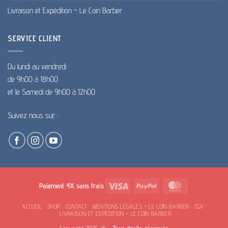
Livraison et Expédition – Le Coin Barber
SERVICE CLIENT
Du lundi au vendredi
de 9h00 à 18h00
et le Samedi de 9h00 à 12h00
Suivez nous sur :
Visa
PayPal
MasterCard
Paiement 4X sans frais
ACCUEIL
SHOP
CONTACT
MENTIONS LÉGALES – LE COIN BARBER
CGV
LIVRAISON ET EXPÉDITION – LE COIN BARBER