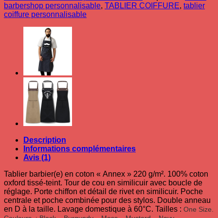
en
barbershop personnalisable
,
TABLIER COIFFURE
,
tablier
coton"Annex"
coiffure personnalisable
Description
Informations complémentaires
Avis (1)
Tablier barbier(e) en coton « Annex » 220 g/m². 100% coton
oxford tissé-teint. Tour de cou en similicuir avec boucle de
réglage. Porte chiffon et détail de rivet en similicuir. Poche
centrale et poche combinée pour des stylos. Double anneau
en D à la taille. Lavage domestique à 60°C. Tailles :
One Size.
Couleurs :
Black – Burgundy – Moss – Mustard – Navy.