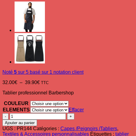
Noté
5
sur 5 basé sur
1
notation client
Plage
32.00
€
–
39.90
€
TTC
de
Tablier professionnel Barbershop
prix :
32.00€
COULEUR
à
39.90€
ELEMENTS
Effacer
quantité
de
Ajouter au panier
Tablier
UGS :
PR144
Catégories :
Capes /Peignoirs /Tabliers
,
barbier(e)
Textiles & Accessoires personnalisables
Étiquettes :
tablier