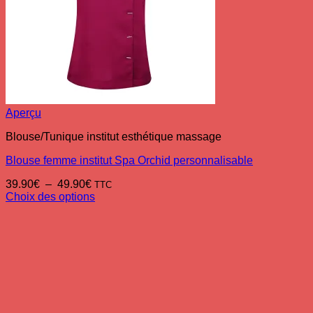
Aperçu
Blouse/Tunique institut esthétique massage
Blouse femme institut Spa Orchid personnalisable
Plage
39.90
€
–
49.90
€
TTC
de
Choix des options
Ce
prix :
produit
39.90€
a
à
plusieurs
49.90€
variations.
Les
options
peuvent
être