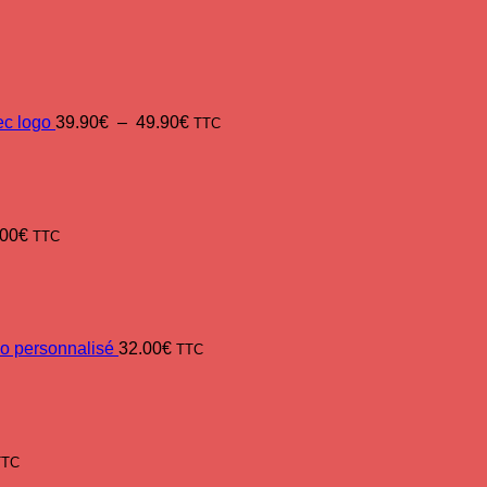
Plage
de
prix :
39.90€
à
ec logo
39.90
€
–
49.90
€
TTC
49.90€
.00
€
TTC
go personnalisé
32.00
€
TTC
TTC