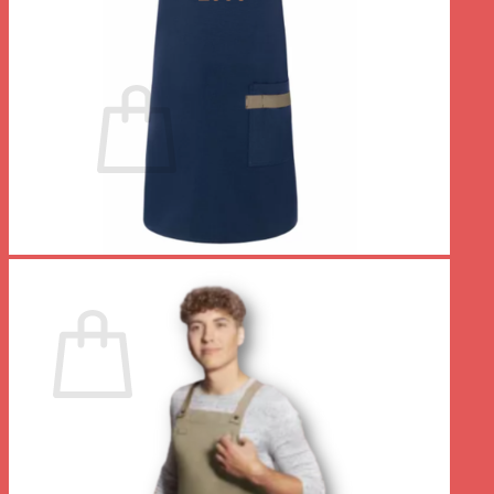
Se connecter
Panier /
0.00
€
0
Votre panier est vide.
Retour à la boutique
0
Panier
Votre panier est vide.
Retour à la boutique