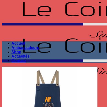
Passer
au
contenu
Accueil
Ambassadeurs
Shop
Actualités
Contact
Seule la performance
compte !
Recherche
pour :