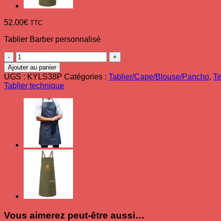
52.00
€
TTC
Tablier Barber personnalisé
quantité
de
Ajouter au panier
Tablier
UGS :
KYLS38P
Catégories :
Tablier/Cape/Blouse/Pancho
,
Te
avec
Tablier technique
logo
personnalisé
Barber
Steel
blue
Urban-
Look
Vous aimerez peut-être aussi…