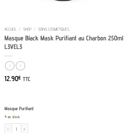
ACCUEIL
/
SHOP
/
SOINS COSMETIQUES
Masque Black Mask Purifiant au Charbon 250ml
L3VEL3
12.90
€
TTC
Masque Purifiant
4 en stock
quantité de Masque Black Mask Purifiant au Charbon 250ml L3VEL3