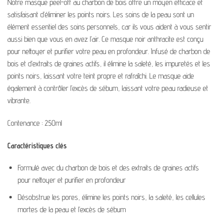
Notre masque peel-off au charbon de bois offre un moyen efficace et
satisfaisant d’éliminer les points noirs. Les soins de la peau sont un
élément essentiel des soins personnels, car ils vous aident à vous sentir
aussi bien que vous en avez l’air. Ce masque noir anthracite est conçu
pour nettoyer et purifier votre peau en profondeur. Infusé de charbon de
bois et d’extraits de graines actifs, il élimine la saleté, les impuretés et les
points noirs, laissant votre teint propre et rafraîchi. Le masque aide
également à contrôler l’excès de sébum, laissant votre peau radieuse et
vibrante.
Contenance : 250ml
Caractéristiques clés
Formulé avec du charbon de bois et des extraits de graines actifs
pour nettoyer et purifier en profondeur
Désobstrue les pores, élimine les points noirs, la saleté, les cellules
mortes de la peau et l’excès de sébum