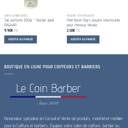
SOINS COSMETIQUES
POUDRE TEXTURISANTE
Talc parfumé 200gr – Barber ligne
Petit flacon 10grs poudre volumisante
RAGNAR
pour cheveux Vikada
9.90
€
2.50
€
TTC
TTC
AJOUTER AU PANIER
AJOUTER AU PANIER
BOUTIQUE EN LIGNE POUR COIFFEURS ET BARBIERS
Revendeur spécialisé en Conseil et Vente de produits, matériel et mobilier
pour la Coiffure et barbiers, Équipez votre salon de coiffure, barbier ou