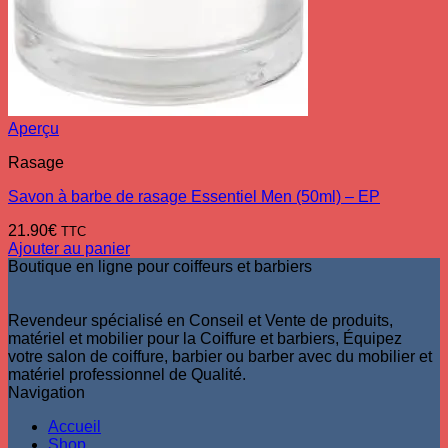
Aperçu
Rasage
Savon à barbe de rasage Essentiel Men (50ml) – EP
21.90
€
TTC
Ajouter au panier
Boutique en ligne pour coiffeurs et barbiers
Revendeur spécialisé en Conseil et Vente de produits,
matériel et mobilier pour la Coiffure et barbiers, Équipez
votre salon de coiffure, barbier ou barber avec du mobilier et
matériel professionnel de Qualité.
Navigation
Accueil
Shop