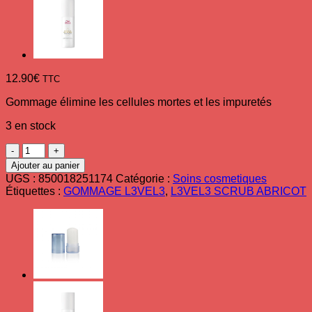
12.90
€
TTC
Gommage élimine les cellules mortes et les impuretés
3 en stock
quantité
de
Ajouter au panier
Gommage
UGS :
850018251174
Catégorie :
Soins cosmetiques
SCRUB
Étiquettes :
GOMMAGE L3VEL3
,
L3VEL3 SCRUB ABRICOT
nettoyant
exfoliant
visage
500ml
L3VEL3