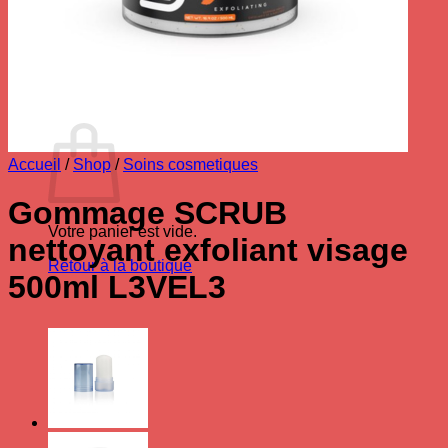
Votre panier est vide.
Retour à la boutique
0
Panier
Accueil
/
Shop
/
Soins cosmetiques
Gommage SCRUB
Votre panier est vide.
nettoyant exfoliant visage
Retour à la boutique
500ml L3VEL3