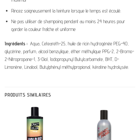
Rincez soigneusement la teinture lorsque le temps est écoulé.
Ne pas utiliser de shampoing pendant au moins 24 heures pour
garder la couleur fraîche et uniforme
Ingrédients :
Aqua, Ceteareth-25, huile de ricin hydrogénée PEG-40,
glycérine, parfum, alcool benzylique, éther méthylique PPG-2, 2-Bromo-
2-Nitropropane-1, 3-Diol, Iodopropynyl Butylcarbamate, BHT, D-
Limonène, Linalool, Butylphényl méthylpropional, kératine hydrolysée.
PRODUITS SIMILAIRES