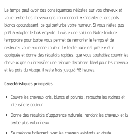
Le temps peut avoir des conséquences néfastes sur vos cheveux et
votre barbe. Les cheveux gris commencent à s’installer et des poils
blancs apparaissent, ce qui perturbe votre humeur. Si vous n’êtes pas
prêt à adopter le look argenté, il existe une solution. Notre teinture
temporaire pour barbe vous permet de remonter le temps et de
restaurer votre ancienne couleur. La teinte noire est prête à être
appliquée et donne des résultats rapides, que vous souhaitiez couvrir les
cheveux gris ou intensifier une teinture décolorée. Idéal pour les cheveux
et les poils du visage, il reste frais jusqu’à 48 heures.
Caractéristiques principales
Couvre les cheveux gris, blancs et poivrés ; retouche les racines et
intensifie la couleur
Donne des résultats d’apparence naturelle, rendant les cheveux et la
barbe plus volumineux
Se mélange facilement avec les cheveux existants et ajoute