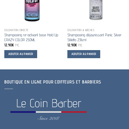
COLORATION DIRECTE
COLORATION & MÈCHES
Shampooing re-activant base Hold Up
Shampooing déjaunissant Panic Silver
CRAZY COLOR 250ML
Stiletto 236ml
12.90
€
12.90
€
TTC
TTC
AJOUTER AU PANIER
AJOUTER AU PANIER
BOUTIQUE EN LIGNE POUR COIFFEURS ET BARBIERS