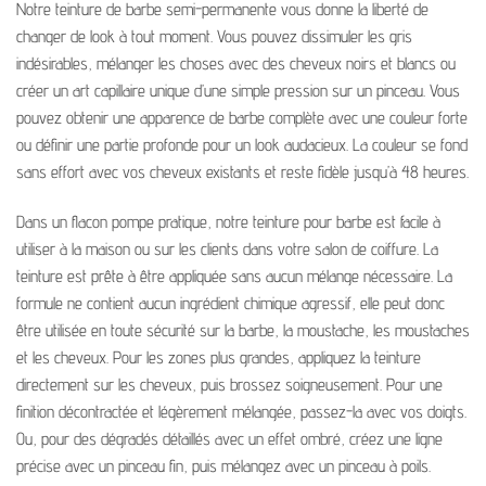
Notre teinture de barbe semi-permanente vous donne la liberté de
changer de look à tout moment. Vous pouvez dissimuler les gris
indésirables, mélanger les choses avec des cheveux noirs et blancs ou
créer un art capillaire unique d’une simple pression sur un pinceau. Vous
pouvez obtenir une apparence de barbe complète avec une couleur forte
ou définir une partie profonde pour un look audacieux. La couleur se fond
sans effort avec vos cheveux existants et reste fidèle jusqu’à 48 heures.
Dans un flacon pompe pratique, notre teinture pour barbe est facile à
utiliser à la maison ou sur les clients dans votre salon de coiffure. La
teinture est prête à être appliquée sans aucun mélange nécessaire. La
formule ne contient aucun ingrédient chimique agressif, elle peut donc
être utilisée en toute sécurité sur la barbe, la moustache, les moustaches
et les cheveux. Pour les zones plus grandes, appliquez la teinture
directement sur les cheveux, puis brossez soigneusement. Pour une
finition décontractée et légèrement mélangée, passez-la avec vos doigts.
Ou, pour des dégradés détaillés avec un effet ombré, créez une ligne
précise avec un pinceau fin, puis mélangez avec un pinceau à poils.