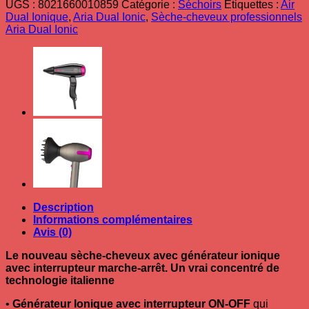
UGS :
8021660010859
Catégorie :
Séchoirs
Étiquettes :
Air
cheveux
Dual Ionique
,
Aria Dual Ionic
,
Sèche-cheveux professionnels
professionnels
Aria Dual Ionic
Aria
Dual
Rose
Gold
Gamma
Piu
Description
Informations complémentaires
Avis (0)
Le nouveau sèche-cheveux avec générateur ionique
avec interrupteur marche-arrêt. Un vrai concentré de
technologie italienne
•
Générateur Ionique avec interrupteur ON-OFF
qui