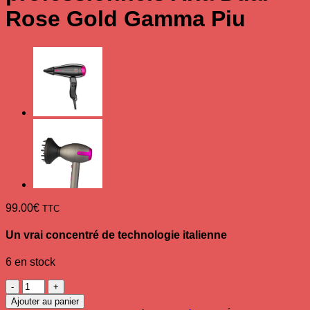
Rose Gold Gamma Piu
99.00
€
TTC
Un vrai concentré de technologie italienne
6 en stock
quantité
de
Ajouter au panier
Sèche-