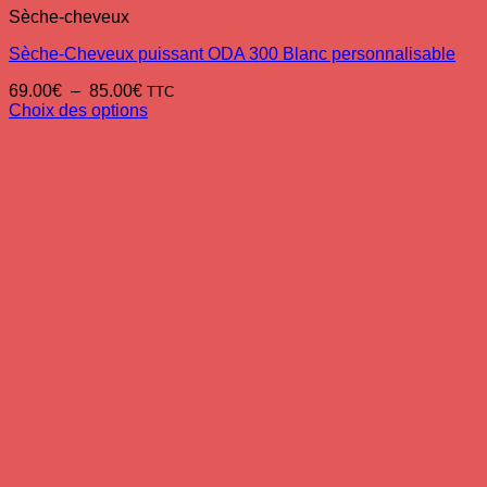
Sèche-cheveux
Sèche-Cheveux puissant ODA 300 Blanc personnalisable
Plage
69.00
€
–
85.00
€
TTC
de
Choix des options
Ce
prix :
produit
69.00€
a
à
plusieurs
85.00€
variations.
Les
options
peuvent
être
choisies
sur
la
page
du
produit