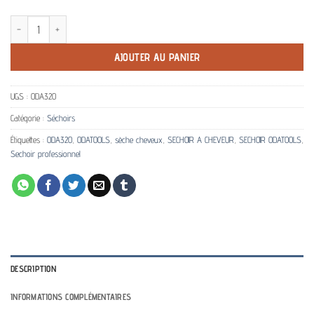
quantité de Sèche-cheveux ionique ultra léger ODA 320
AJOUTER AU PANIER
UGS :
ODA320
Catégorie :
Séchoirs
Étiquettes :
ODA320
,
ODATOOLS
,
sèche cheveux
,
SECHOIR A CHEVEUR
,
SECHOIR ODATOOLS
,
Sechoir professionnel
DESCRIPTION
INFORMATIONS COMPLÉMENTAIRES