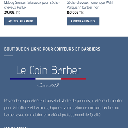
Melody Silencer Silencieux pour sèche-
Sèche-cheveux numérique Wahl
cheveux Parlux
Vanquish™ barbier noir
29.90
€
150.00
€
TTC
TTC
AJOUTER AU PANIER
AJOUTER AU PANIER
BOUTIQUE EN LIGNE POUR COIFFEURS ET BARBIERS
Revendeur spécialisé en Conseil et Vente de produits, matériel et mobilier
pour la Coiffure et barbiers, Équipez votre salon de coiffure, barbier ou
barber avec du mobilier et matériel professionnel de Qualité.