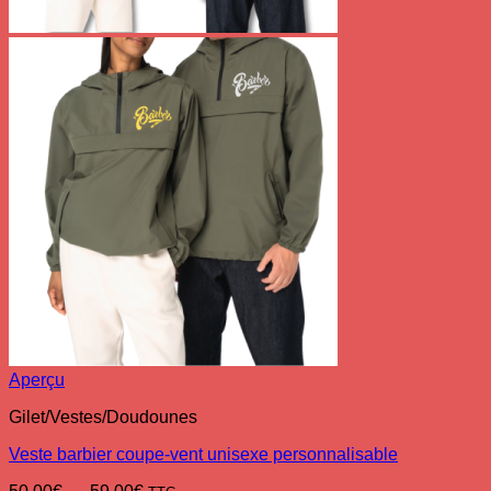
Aperçu
Gilet/Vestes/Doudounes
Veste barbier coupe-vent unisexe personnalisable
Plage