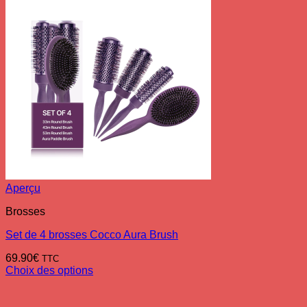
Aperçu
Brosses
Set de 4 brosses Cocco Aura Brush
69.90
€
TTC
Choix des options
Ce
produit
a