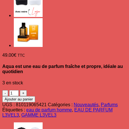
49.00
€
TTC
Aqua est une eau de parfum fraîche et propre, idéale au
quotidien
3 en stock
quantité
de
Ajouter au panier
Eau
UGS :
810119065421
Catégories :
Nouveautés
,
Parfums
de
Étiquettes :
eau de parfum homme
,
EAU DE PARFUM
Parfum
L3VEL3
,
GAMME L3VEL3
homme
AQUA
L3VEL3