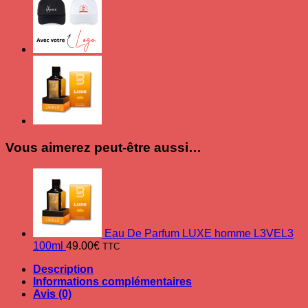
100ml
Vous aimerez peut-être aussi…
Eau De Parfum LUXE homme L3VEL3
100ml
49.00
€
TTC
Description
Informations complémentaires
Avis (0)