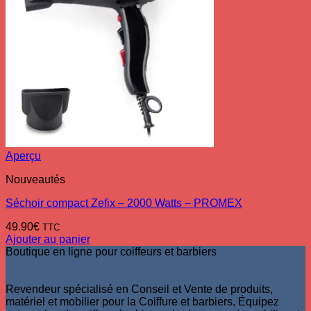
Aperçu
Nouveautés
Séchoir compact Zefix – 2000 Watts – PROMEX
49.90
€
TTC
Ajouter au panier
Boutique en ligne pour coiffeurs et barbiers
Revendeur spécialisé en Conseil et Vente de produits,
matériel et mobilier pour la Coiffure et barbiers, Équipez